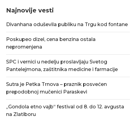
Najnovije vesti
Divanhana oduševila publiku na Trgu kod fontane
Poskupeo dizel, cena benzina ostala
nepromenjena
SPC i vernici u nedelju proslavljaju Svetog
Pantelejmona, zaštitnika medicine i farmacije
Sutra je Petka Trnova – praznik posvećen
prepodobnoj mučenici Paraskevi
„Gondola etno vajb“ festival od 8. do 12. avgusta
na Zlatiboru