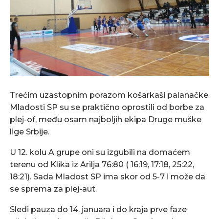
Trećim uzastopnim porazom košarkaši palanačke
Mladosti SP su se praktično oprostili od borbe za
plej-of, među osam najboljih ekipa Druge muške
lige Srbije.
U 12. kolu A grupe oni su izgubili na domaćem
terenu od Klika iz Arilja 76:80 ( 16:19, 17:18, 25:22,
18:21). Sada Mladost SP ima skor od 5-7 i može da
se sprema za plej-aut.
Sledi pauza do 14. januara i do kraja prve faze