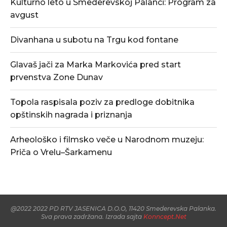
Kulturno leto u Smederevskoj Palanci: Program za
avgust
Divanhana u subotu na Trgu kod fontane
Glavaš jači za Marka Markovića pred start
prvenstva Zone Dunav
Topola raspisala poziv za predloge dobitnika
opštinskih nagrada i priznanja
Arheološko i filmsko veče u Narodnom muzeju:
Priča o Vrelu–Šarkamenu
@2022 2022 PD RTV JASENICA D.O.O, 11420 Smederevska Palanka.
Sva prava zadržana. Izrada sajta
Konncept.Net