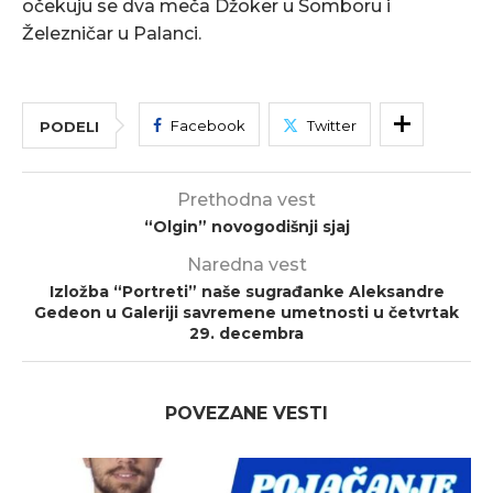
očekuju se dva meča Džoker u Somboru i
Železničar u Palanci.
Facebook
Twitter
PODELI
Prethodna vest
“Olgin” novogodišnji sjaj
Naredna vest
Izložba “Portreti” naše sugrađanke Aleksandre
Gedeon u Galeriji savremene umetnosti u četvrtak
29. decembra
POVEZANE VESTI