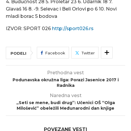
4. Budućnost 28 5. Proletar 23 6. Udarnik 18 7.
Glavaš 16 8. -9. Selevac i Beli Orlovi po 6 10. Novi
mladi borac 5 bodova
IZVOR: SPORT 026
http://sport026.rs
Facebook
Twitter
PODELI
Prethodna vest
Podunavska okružna liga: Porazi Jasenice 2017 i
Radnika
Naredna vest
„Seti se mene, budi drug”: Učenici OŠ “Olga
Milošević” obeležili Međunarodni dan knjige
POVEZANE VESTI