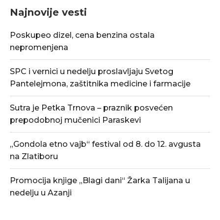
Najnovije vesti
Poskupeo dizel, cena benzina ostala
nepromenjena
SPC i vernici u nedelju proslavljaju Svetog
Pantelejmona, zaštitnika medicine i farmacije
Sutra je Petka Trnova – praznik posvećen
prepodobnoj mučenici Paraskevi
„Gondola etno vajb“ festival od 8. do 12. avgusta
na Zlatiboru
Promocija knjige „Blagi dani“ Žarka Talijana u
nedelju u Azanji