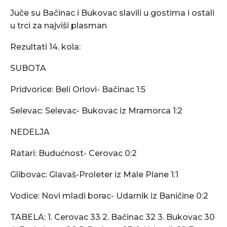
Juče su Bačinac i Bukovac slavili u gostima i ostali
u trci za najviši plasman
Rezultati 14. kola:
SUBOTA
Pridvorice: Beli Orlovi- Bačinac 1:5
Selevac: Selevac- Bukovac iz Mramorca 1:2
NEDELJA
Ratari: Budućnost- Cerovac 0:2
Glibovac: Glavaš-Proleter iz Male Plane 1:1
Vodice: Novi mladi borac- Udarnik iz Baničine 0:2
TABELA: 1. Cerovac 33 2. Bačinac 32 3. Bukovac 30