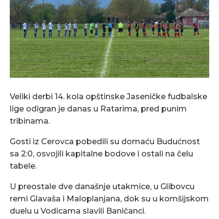
Veliki derbi 14. kola opštinske Jaseničke fudbalske
lige odigran je danas u Ratarima, pred punim
tribinama.
Gosti iz Cerovca pobedili su domaću Budućnost
sa 2:0, osvojili kapitalne bodove i ostali na čelu
tabele.
U preostale dve današnje utakmice, u Glibovcu
remi Glavaša i Maloplanjana, dok su u komšijskom
duelu u Vodicama slavili Baničanci.