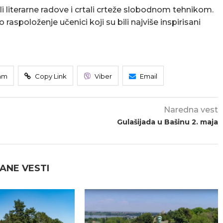
li literarne radove i crtali crteže slobodnom tehnikom.
aspoloženje učenici koji su bili najviše inspirisani
am
Copy Link
Viber
Email
Naredna vest
Gulašijada u Bašinu 2. maja
ANE VESTI