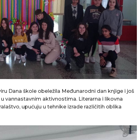
iru Dana škole obeležila Međunarodni dan knjige i još
 vannastavnim aktivnostima. Literarna i likovna
alaštvo, upućuju u tehnike izrade različitih oblika