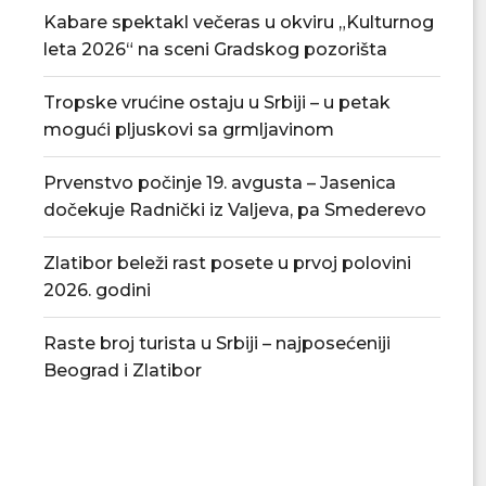
Kabare spektakl večeras u okviru „Kulturnog
leta 2026“ na sceni Gradskog pozorišta
Tropske vrućine ostaju u Srbiji – u petak
mogući pljuskovi sa grmljavinom
Prvenstvo počinje 19. avgusta – Jasenica
dočekuje Radnički iz Valjeva, pa Smederevo
Zlatibor beleži rast posete u prvoj polovini
2026. godini
Raste broj turista u Srbiji – najposećeniji
Beograd i Zlatibor