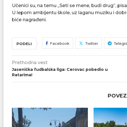
Učenici su, na temu „Seti se mene, budi drug”, pisa
U lepom ambijentu škole, uz laganu muziku i dobro r
biće nagrađeni.
Facebook
Twitter
Telegr
PODELI
Prethodna vest
Jasenička fudbalska liga: Cerovac pobedio u
Ratarima!
POVEZ