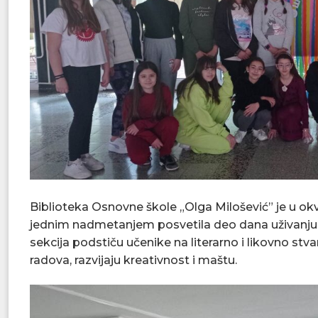
Biblioteka Osnovne škole „Olga Milošević” je u okv
jednim nadmetanjem posvetila deo dana uživanju u
sekcija podstiču učenike na literarno i likovno stvar
radova, razvijaju kreativnost i maštu.