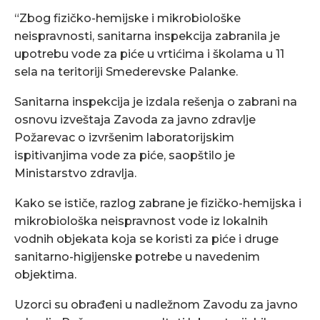
“Zbog fizičko-hemijske i mikrobiološke
neispravnosti, sanitarna inspekcija zabranila je
upotrebu vode za piće u vrtićima i školama u 11
sela na teritoriji Smederevske Palanke.
Sanitarna inspekcija je izdala rešenja o zabrani na
osnovu izveštaja Zavoda za javno zdravlje
Požarevac o izvršenim laboratorijskim
ispitivanjima vode za piće, saopštilo je
Ministarstvo zdravlja.
Kako se ističe, razlog zabrane je fizičko-hemijska i
mikrobiološka neispravnost vode iz lokalnih
vodnih objekata koja se koristi za piće i druge
sanitarno-higijenske potrebe u navedenim
objektima.
Uzorci su obrađeni u nadležnom Zavodu za javno