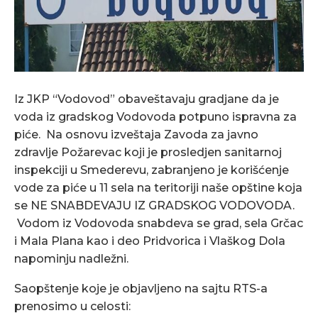
Iz JKP “Vodovod” obaveštavaju gradjane da je
voda iz gradskog Vodovoda potpuno ispravna za
piće. Na osnovu izveštaja Zavoda za javno
zdravlje Požarevac koji je prosledjen sanitarnoj
inspekciji u Smederevu, zabranjeno je korišćenje
vode za piće u 11 sela na teritoriji naše opštine koja
se NE SNABDEVAJU IZ GRADSKOG VODOVODA.
Vodom iz Vodovoda snabdeva se grad, sela Grčac
i Mala Plana kao i deo Pridvorica i Vlaškog Dola
napominju nadležni.
Saopštenje koje je objavljeno na sajtu RTS-a
prenosimo u celosti: