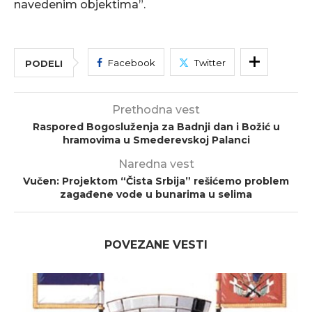
navedenim objektima”.
Facebook
Twitter
PODELI
Prethodna vest
Raspored Bogosluženja za Badnji dan i Božić u
hramovima u Smederevskoj Palanci
Naredna vest
Vučen: Projektom “Čista Srbija” rešićemo problem
zagađene vode u bunarima u selima
POVEZANE VESTI