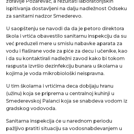
zdravlje Požarevac, a rezultati laboratorijskih
ispitivanja dostavljeni na dalju nadležnost Odseku
za sanitarni nadzor Smederevo.
U saopštenju se navodi da da je petoro direktora
škola i vrtića obavestilo sanitarnu inspekciju da su
već preduzeli mere u smislu nabavke aparata za
vodu i flaširane vode za piće za decu i učenike, kao
i da su kontaktirali nadležni zavod kako bi tokom
raspusta izvršio dezinfekciju bunara u školama u
kojima je voda mikrobiološki neispravna.
U tim školama i vrtićima deca dobijaju hranu
(užinu) koja se priprema u centralnoj kuhinji u
Smederevskoj Palanci koja se snabdeva vodom iz
gradskog vodovoda.
Sanitarna inspekcija će u narednom periodu
pažljivo pratiti situaciju sa vodosnabdevanjem u