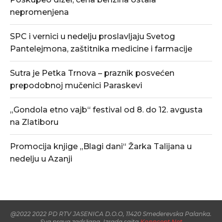
nepromenjena
SPC i vernici u nedelju proslavljaju Svetog
Pantelejmona, zaštitnika medicine i farmacije
Sutra je Petka Trnova – praznik posvećen
prepodobnoj mučenici Paraskevi
„Gondola etno vajb“ festival od 8. do 12. avgusta
na Zlatiboru
Promocija knjige „Blagi dani“ Žarka Talijana u
nedelju u Azanji
@2022 2022 PD RTV JASENICA D.O.O, 11420 Smederevska Palanka.
Sva prava zadržana. Izrada sajta
Konncept.Net