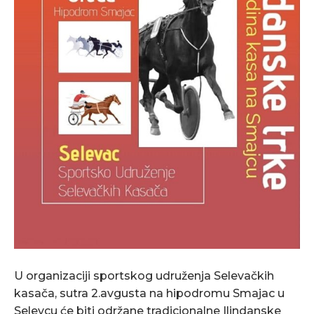
U organizaciji sportskog udruženja Selevačkih
kasača, sutra 2.avgusta na hipodromu Smajac u
Selevcu će biti održane tradicionalne Ilindanske