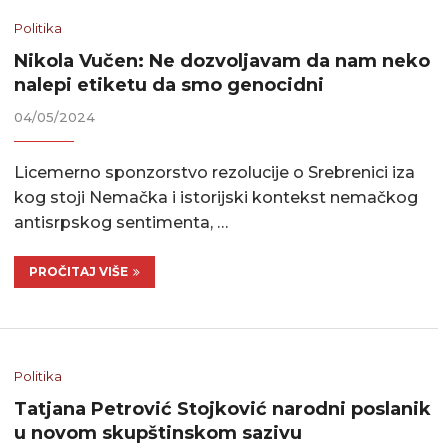
Politika
Nikola Vučen: Ne dozvoljavam da nam neko
nalepi etiketu da smo genocidni
04/05/2024
Licemerno sponzorstvo rezolucije o Srebrenici iza
kog stoji Nemačka i istorijski kontekst nemačkog
antisrpskog sentimenta, …
PROČITAJ VIŠE
Politika
Tatjana Petrović Stojković narodni poslanik
u novom skupštinskom sazivu