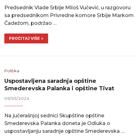
Predsednik Vlade Srbije Miloš Vučević, u razgovoru
sa predsednikom Privredne komore Srbije Markom
Čadežom, podržao …
PROČITAJ VIŠE
Politika
Uspostavljena saradnja opštine
Smederevska Palanka i opštine Tivat
09/05/2024
Na jučerašnjoj sednici Skupštine opštine
Smederevska Palanka doneta je Odluka o
uspostavljanju saradnje opštine Smederevska …