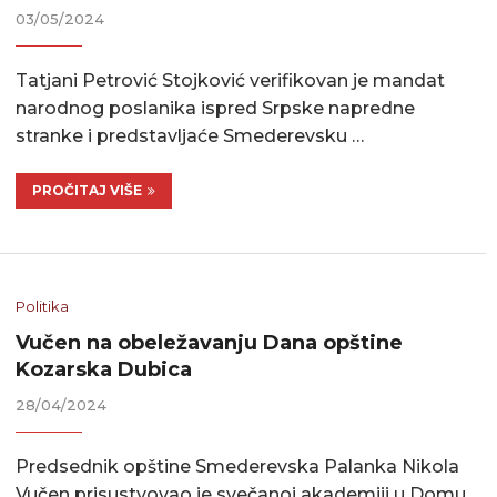
03/05/2024
Tatjani Petrović Stojković verifikovan je mandat
narodnog poslanika ispred Srpske napredne
stranke i predstavljaće Smederevsku …
PROČITAJ VIŠE
Politika
Vučen na obeležavanju Dana opštine
Kozarska Dubica
28/04/2024
Predsednik opštine Smederevska Palanka Nikola
Vučen prisustvovao je svečanoj akademiji u Domu