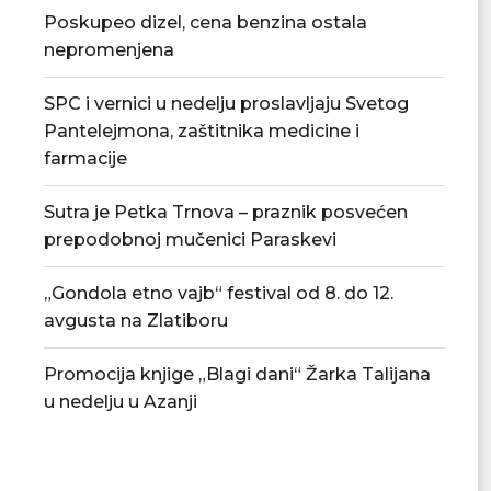
Poskupeo dizel, cena benzina ostala
nepromenjena
SPC i vernici u nedelju proslavljaju Svetog
Pantelejmona, zaštitnika medicine i
farmacije
Sutra je Petka Trnova – praznik posvećen
prepodobnoj mučenici Paraskevi
„Gondola etno vajb“ festival od 8. do 12.
avgusta na Zlatiboru
Promocija knjige „Blagi dani“ Žarka Talijana
u nedelju u Azanji