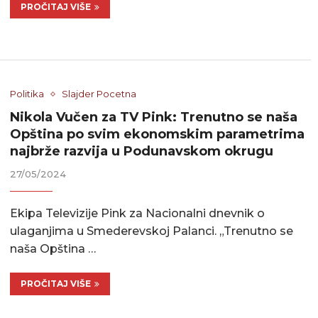
PROČITAJ VIŠE
Politika
Slajder Pocetna
Nikola Vučen za TV Pink: Trenutno se naša
Opština po svim ekonomskim parametrima
najbrže razvija u Podunavskom okrugu
27/05/2024
Ekipa Televizije Pink za Nacionalni dnevnik o
ulaganjima u Smederevskoj Palanci. „Trenutno se
naša Opština …
PROČITAJ VIŠE