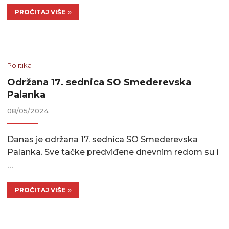
PROČITAJ VIŠE
Politika
Održana 17. sednica SO Smederevska
Palanka
08/05/2024
Danas je održana 17. sednica SO Smederevska
Palanka. Sve tačke predviđene dnevnim redom su i
…
PROČITAJ VIŠE