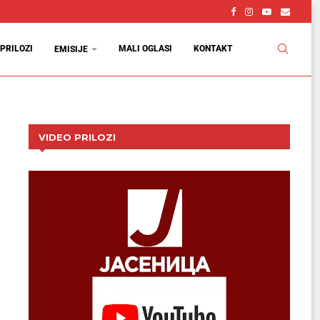
PRILOZI
MALI OGLASI
KONTAKT
EMISIJE
VIDEO PRILOZI