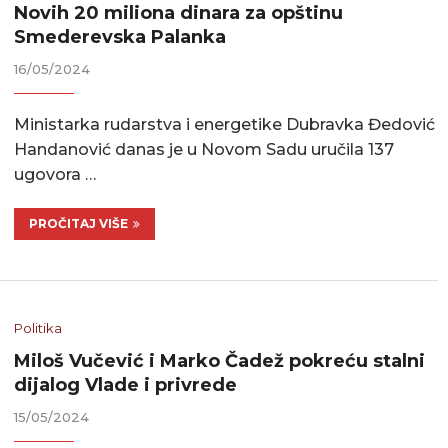
Novih 20 miliona dinara za opštinu
Smederevska Palanka
16/05/2024
Ministarka rudarstva i energetike Dubravka Đedović
Handanović danas je u Novom Sadu uručila 137
ugovora …
PROČITAJ VIŠE
Politika
Miloš Vučević i Marko Čadež pokreću stalni
dijalog Vlade i privrede
15/05/2024