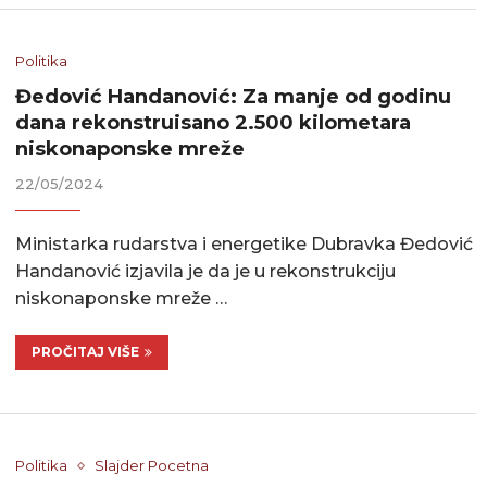
Politika
Đedović Handanović: Za manje od godinu
dana rekonstruisano 2.500 kilometara
niskonaponske mreže
22/05/2024
Ministarka rudarstva i energetike Dubravka Đedović
Handanović izjavila je da je u rekonstrukciju
niskonaponske mreže …
PROČITAJ VIŠE
Politika
Slajder Pocetna