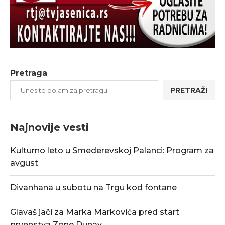
Pretraga
PRETRAŽI
Najnovije vesti
Kulturno leto u Smederevskoj Palanci: Program za
avgust
Divanhana u subotu na Trgu kod fontane
Glavaš jači za Marka Markovića pred start
prvenstva Zone Dunav