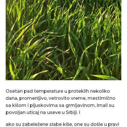
Osetan pad temperature u proteklih nekoliko
dana, promenljivo, vetrovito vreme, mestimično
sa kišom i pljuskovima sa grmljavinom, imali su
povoljan uticaj na useve u Srbiji. I
ako su zabeležene slabe kiše, one su došle u pravi