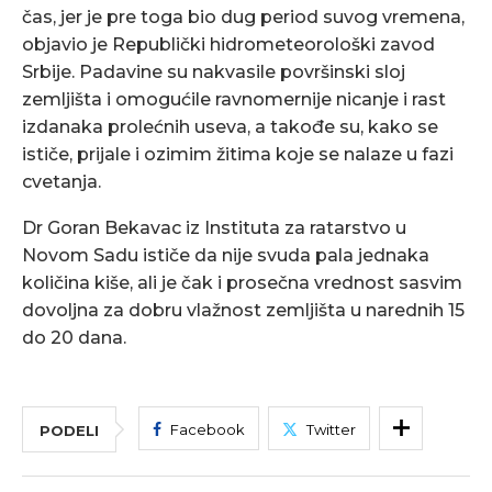
čas, jer je pre toga bio dug period suvog vremena,
objavio je Republički hidrometeorološki zavod
Srbije. Padavine su nakvasile površinski sloj
zemljišta i omogućile ravnomernije nicanje i rast
izdanaka prolećnih useva, a takođe su, kako se
ističe, prijale i ozimim žitima koje se nalaze u fazi
cvetanja.
Dr Goran Bekavac iz Instituta za ratarstvo u
Novom Sadu ističe da nije svuda pala jednaka
količina kiše, ali je čak i prosečna vrednost sasvim
dovoljna za dobru vlažnost zemljišta u narednih 15
do 20 dana.
Facebook
Twitter
PODELI