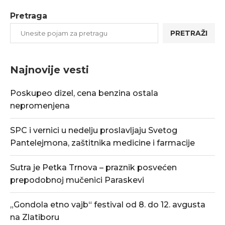
Pretraga
PRETRAŽI
Najnovije vesti
Poskupeo dizel, cena benzina ostala
nepromenjena
SPC i vernici u nedelju proslavljaju Svetog
Pantelejmona, zaštitnika medicine i farmacije
Sutra je Petka Trnova – praznik posvećen
prepodobnoj mučenici Paraskevi
„Gondola etno vajb“ festival od 8. do 12. avgusta
na Zlatiboru