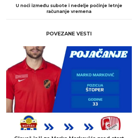
U noći između subote i nedelje počinje letnje
računanje vremena
POVEZANE VESTI