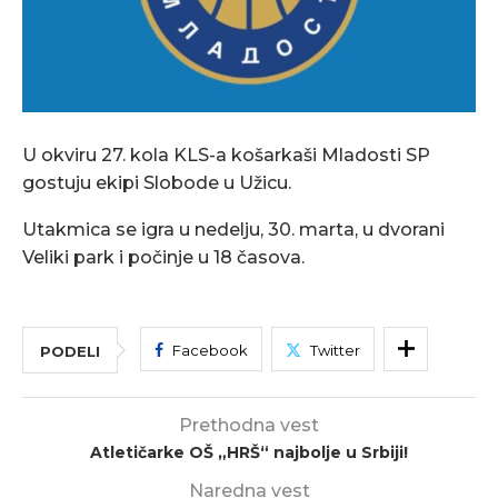
U okviru 27. kola KLS-a košarkaši Mladosti SP
gostuju ekipi Slobode u Užicu.
Utakmica se igra u nedelju, 30. marta, u dvorani
Veliki park i počinje u 18 časova.
Facebook
Twitter
PODELI
Prethodna vest
Atletičarke OŠ „HRŠ“ najbolje u Srbiji!
Naredna vest