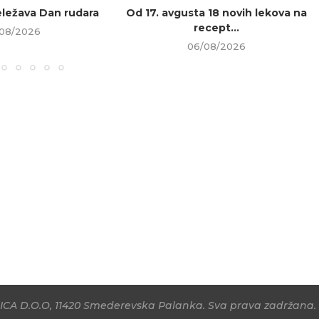
beležava Dan rudara
Od 17. avgusta 18 novih lekova na
recept...
08/2026
06/08/2026
CA D.O.O, 11420 Smederevska Palanka. Sva prava zadržana. 