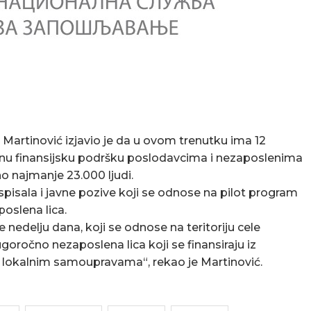
 Martinović izjavio je da u ovom trenutku ima 12
ktnu finansijsku podršku poslodavcima i nezaposlenima
no najmanje 23.000 ljudi.
isala i javne pozive koji se odnose na pilot program
oslena lica.
 nedelju dana, koji se odnose na teritoriju cele
goročno nezaposlena lica koji se finansiraju iz
 lokalnim samoupravama“, rekao je Martinović.