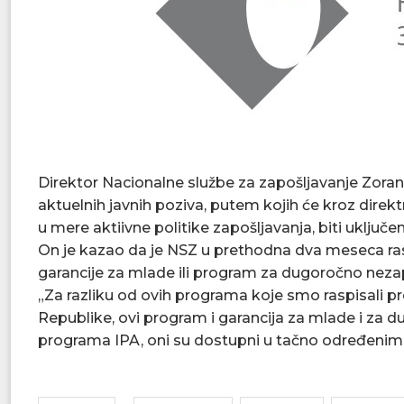
Direktor Nacionalne službe za zapošljavanje Zoran
aktuelnih javnih poziva, putem kojih će kroz dire
u mere aktiivne politike zapošljavanja, biti uključe
On je kazao da je NSZ u prethodna dva meseca rasp
garancije za mlade ili program za dugoročno nezap
„Za razliku od ovih programa koje smo raspisali pre
Republike, ovi program i garancija za mlade i za du
programa IPA, oni su dostupni u tačno određenim