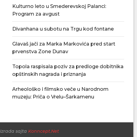
Povećan rizik od požara – apel
U Smederevskoj P
Kulturno leto u Smederevskoj Palanci:
građanima da...
vodosnabdevanj
Program za avgust
snabdevan
06/08/2026
06/08/
Divanhana u subotu na Trgu kod fontane
Glavaš jači za Marka Markovića pred start
prvenstva Zone Dunav
Topola raspisala poziv za predloge dobitnika
opštinskih nagrada i priznanja
Arheološko i filmsko veče u Narodnom
muzeju: Priča o Vrelu–Šarkamenu
Izrada sajta
Konncept.Net