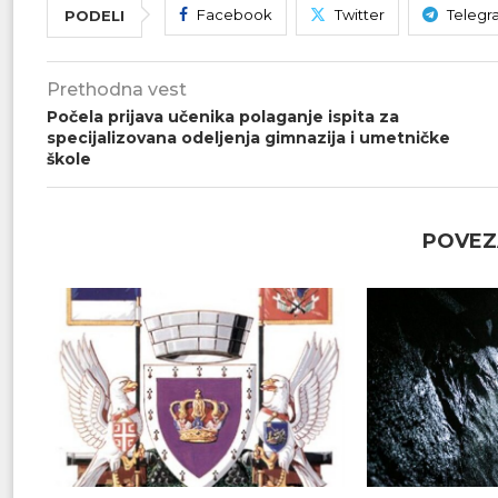
Facebook
Twitter
Telegr
PODELI
Prethodna vest
Počela prijava učenika polaganje ispita za
specijalizovana odeljenja gimnazija i umetničke
škole
POVEZ