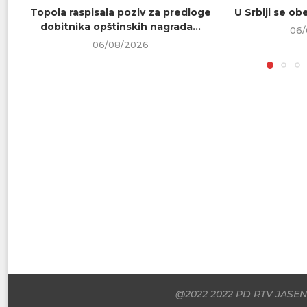
Topola raspisala poziv za predloge
U Srbiji se o
dobitnika opštinskih nagrada...
06/
06/08/2026
@2022 2022 PD RTV JASENI