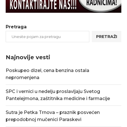
Pretraga
PRETRAŽI
Najnovije vesti
Poskupeo dizel, cena benzina ostala
nepromenjena
SPC i vernici u nedelju proslavljaju Svetog
Pantelejmona, zaštitnika medicine i farmacije
Sutra je Petka Trnova – praznik posvećen
prepodobnoj mučenici Paraskevi