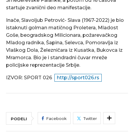
Smederevske Palanke, a potom od 16 časova
startuje zvanični deo manifestacije.
Inače, Slavoljub Petrović- Slava (1967-2022) je bio
istaknuti golman matičnog Proletera, Mladost
Goše, beogradskog Milicionara, požarevačkog
Mladog radnika, Šapina, Selevca, Pomoravlja iz
Vlaškog Dola, Železničara iz Kusatka, Bukovca iz
Mramorca. Bio je i standradni čuvar mreže
policijske reprezentacije Srbije.
IZVOR: SPORT 026
http://sport026.rs
Facebook
Twitter
PODELI