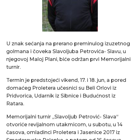
U znak sećanja na prerano preminulog izuzetnog
golmana i čoveka Slavoljuba Petrovića- Slavu, u
njegovoj Maloj Plani, biće održan prvi Memorijalni
turnir.
Termin je predstojeći vikend, 17. i 18. jun, a pored
domaćeg Proletera učesnici su Beli Orlovi iz
Pridvorica, Udarnik iz Sibnice i Budućnost iz
Ratara.
Memorijalni turnir „Slavoljub Petrović- Slava“
otvoriće revijalnom utakmicom, u subotu, u 14
časova, omladinci Proletera i Jasenice 2017 iz