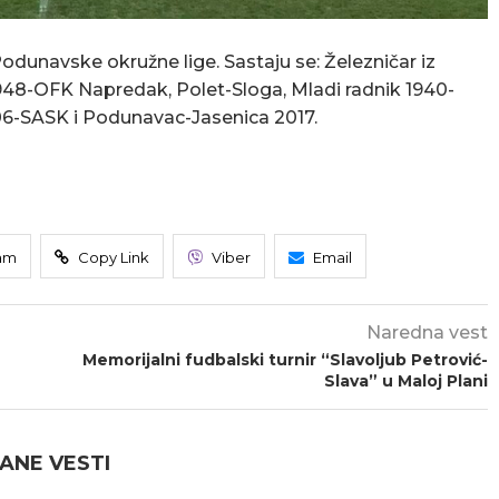
odunavske okružne lige. Sastaju se: Železničar iz
948-OFK Napredak, Polet-Sloga, Mladi radnik 1940-
06-SASK i Podunavac-Jasenica 2017.
am
Copy Link
Viber
Email
Naredna vest
Memorijalni fudbalski turnir “Slavoljub Petrović-
Slava” u Maloj Plani
ANE VESTI