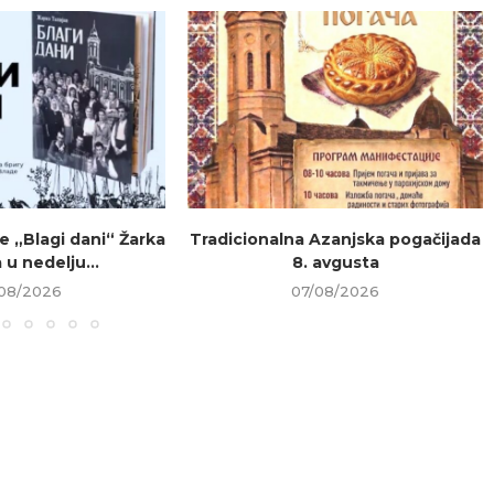
e „Blagi dani“ Žarka
Tradicionalna Azanjska pogačijada
 u nedelju...
8. avgusta
08/2026
07/08/2026