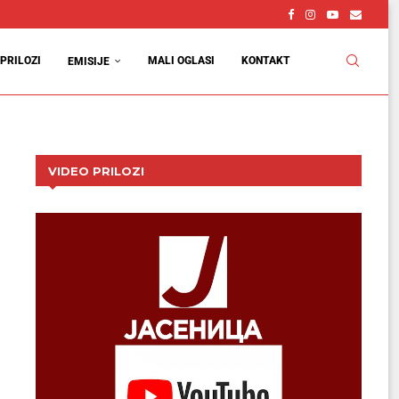
PRILOZI
MALI OGLASI
KONTAKT
EMISIJE
VIDEO PRILOZI