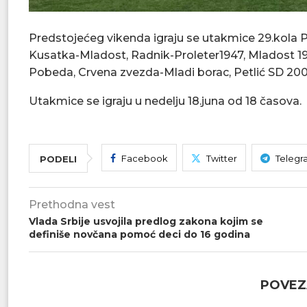
Predstojećeg vikenda igraju se utakmice 29.kola P
Kusatka-Mladost, Radnik-Proleter1947, Mladost 1
Pobeda, Crvena zvezda-Mladi borac, Petlić SD 20
Utakmice se igraju u nedelju 18.juna od 18 časova.
Facebook
Twitter
Telegr
PODELI
Prethodna vest
Vlada Srbije usvojila predlog zakona kojim se
definiše novčana pomoć deci do 16 godina
POVEZ