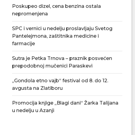
Poskupeo dizel, cena benzina ostala
nepromenjena
SPC i vernici u nedelju proslavljaju Svetog
Pantelejmona, zaštitnika medicine i
farmacije
Sutra je Petka Trnova – praznik posvećen
Nenad Jezdić u predstavi „Knjiga o
PU „Čika Jova Zmaj
prepodobnoj mučenici Paraskevi
Milutinu“ u...
novu.
07/08/2026
07/08/2
„Gondola etno vajb“ festival od 8. do 12.
avgusta na Zlatiboru
Promocija knjige „Blagi dani“ Žarka Talijana
u nedelju u Azanji