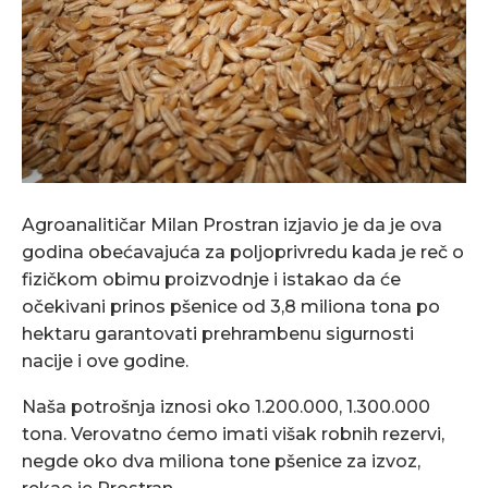
Agroanalitičar Milan Prostran izjavio je da je ova
godina obećavajuća za poljoprivredu kada je reč o
fizičkom obimu proizvodnje i istakao da će
očekivani prinos pšenice od 3,8 miliona tona po
hektaru garantovati prehrambenu sigurnosti
nacije i ove godine.
Naša potrošnja iznosi oko 1.200.000, 1.300.000
tona. Verovatno ćemo imati višak robnih rezervi,
negde oko dva miliona tone pšenice za izvoz,