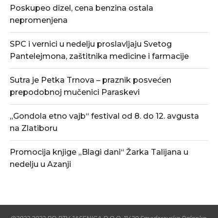
Poskupeo dizel, cena benzina ostala
nepromenjena
SPC i vernici u nedelju proslavljaju Svetog
Pantelejmona, zaštitnika medicine i farmacije
Sutra je Petka Trnova – praznik posvećen
prepodobnoj mučenici Paraskevi
„Gondola etno vajb“ festival od 8. do 12. avgusta
na Zlatiboru
Promocija knjige „Blagi dani“ Žarka Talijana u
nedelju u Azanji