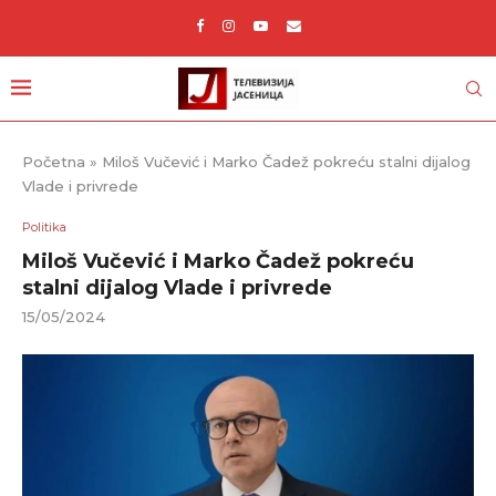
Početna
»
Miloš Vučević i Marko Čadež pokreću stalni dijalog
Vlade i privrede
Politika
Miloš Vučević i Marko Čadež pokreću
stalni dijalog Vlade i privrede
15/05/2024