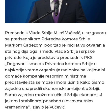
Predsednik Vlade Srbije Miloš Vučević, u razgovoru
sa predsednikom Privredne komore Srbije
Markom Čadežom, podržao je inicijativu otvaranja
stalnog dijaloga između Vlade Srbije i srpske
privrede, koju je predstavio predsednik PKS.
„Dogovorili smo da Privredna komora Srbije u
najskorije vreme organizuje radionice na kojima bi
domaće kompanije resornim ministrima
predstavile šta se može i mora učiniti kako bismo
zajedno unapredili ekonomski ambijent u Srbiji.
Samo zajedno možemo učiniti Srbiju ekonomski
jakom i stabilnom, posebno u ovim mutnim
vremenima”, izjavio je Vučević.