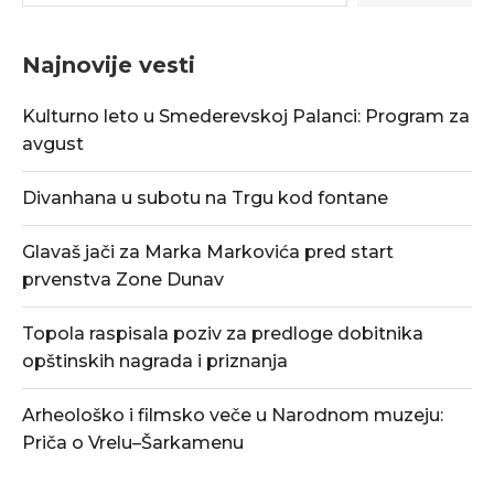
Najnovije vesti
Kulturno leto u Smederevskoj Palanci: Program za
avgust
Divanhana u subotu na Trgu kod fontane
Glavaš jači za Marka Markovića pred start
prvenstva Zone Dunav
Topola raspisala poziv za predloge dobitnika
opštinskih nagrada i priznanja
Arheološko i filmsko veče u Narodnom muzeju:
Priča o Vrelu–Šarkamenu