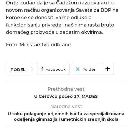
On je dodao da je sa Čadežom razgovarao i o
novom načinu organizovanja Saveta za BDP na
kome će se donositi važne odluke o
funkcionisanju privrede i načinima rasta bruto
domaćeg proizvoda u zadatim okvirima.
Foto: Ministarstvo odbrane
Facebook
Twitter
PODELI
Prethodna vest
U Cerovcu počeo 37. MADES
Naredna vest
U toku polaganje prijemnih ispita za specijalizovana
odeljenja gimnazija i umetničkih srednjih škola