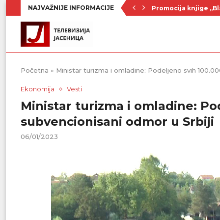
NAJVAŽNIJE INFORMACIJE
Promocija knjige „Bl
Nenad Jezdić u predst
Ognjenović: Sve sp
Penzionerima iz kate
Vlada Srbije usvojila
PU „Čika Jova Zmaj“:
Kulturno leto u Sme
Divanhana u subotu
Prvenstvo počinje 19
Početna
»
Ministar turizma i omladine: Podeljeno svih 100.0
Ekonomija
Vesti
Ministar turizma i omladine: Po
subvencionisani odmor u Srbiji
06/01/2023