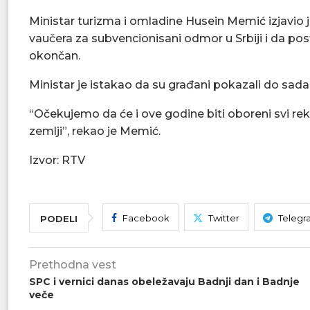
Ministar turizma i omladine Husein Memić izjavio 
vaučera za subvencionisani odmor u Srbiji i da pos
okončan.
Ministar je istakao da su građani pokazali do sada
“Očekujemo da će i ove godine biti oboreni svi rek
zemlji”, rekao je Memić.
Izvor: RTV
Facebook
Twitter
Telegr
PODELI
Prethodna vest
SPC i vernici danas obeležavaju Badnji dan i Badnje
veče