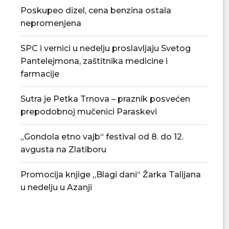
Poskupeo dizel, cena benzina ostala
nepromenjena
SPC i vernici u nedelju proslavljaju Svetog
Pantelejmona, zaštitnika medicine i
farmacije
Sutra je Petka Trnova – praznik posvećen
prepodobnoj mučenici Paraskevi
„Gondola etno vajb“ festival od 8. do 12.
avgusta na Zlatiboru
Đedović Handanović: Snabdevanje
Odluka o privrem
Srbije naftnim derivatima stabilno
akciza na nafte
Promocija knjige „Blagi dani“ Žarka Talijana
u nedelju u Azanji
06/08/2026
04/08/