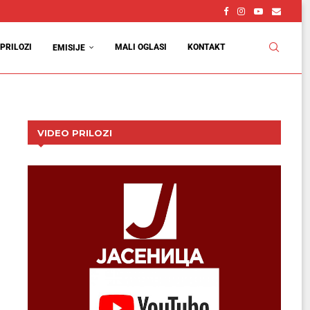
PRILOZI
MALI OGLASI
KONTAKT
EMISIJE
VIDEO PRILOZI