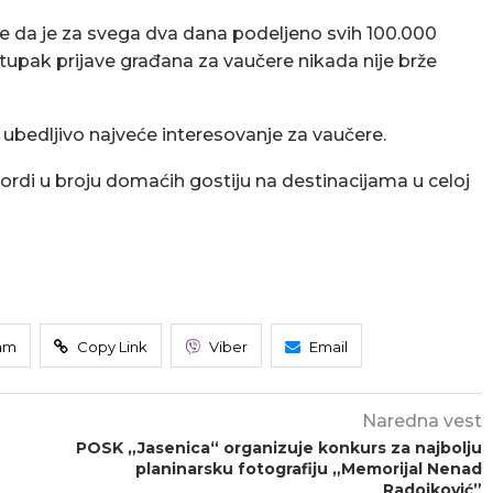
je da je za svega dva dana podeljeno svih 100.000
tupak prijave građana za vaučere nikada nije brže
 ubedljivo najveće interesovanje za vaučere.
ordi u broju domaćih gostiju na destinacijama u celoj
am
Copy Link
Viber
Email
Naredna vest
POSK „Jasenica“ organizuje konkurs za najbolju
planinarsku fotografiju „Memorijal Nenad
Radojković”