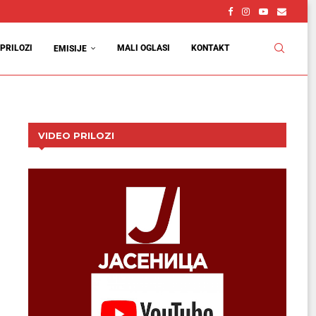
PRILOZI
MALI OGLASI
KONTAKT
EMISIJE
VIDEO PRILOZI