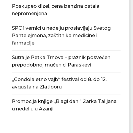
Poskupeo dizel, cena benzina ostala
nepromenjena
SPC i vernici u nedelju proslavljaju Svetog
Pantelejmona, zaštitnika medicine i
farmacije
Sutra je Petka Trnova – praznik posvećen
prepodobnoj mučenici Paraskevi
Tradicionalna Azanjska pogačijada
PU „Čika Jova Zmaj
„Gondola etno vajb“ festival od 8. do 12.
8. avgusta
novu.
avgusta na Zlatiboru
07/08/2026
07/08/2
Promocija knjige „Blagi dani“ Žarka Talijana
u nedelju u Azanji