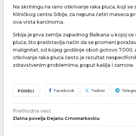
Na skriningu na rano otkrivanje raka pluća, koji se 
Kliničkog centra Srbije, za nepuna četiri meseca pr
ova vrsta karcinoma.
Srbija je prva zemlja zapadnog Balkana u kojoj se 
pluća, što predstavlja način da se promeni poražava
malignitet, od kojeg godišnje oboli gotovo 7.000,
otkrivanje raka pluća često je rezultat nespecific
zdravstvenim problemima, poput kašlja i zamora.
Facebook
Twitter
Telegr
PODELI
Prethodna vest
Zlatna povelja Dejanu Crnomarkoviću