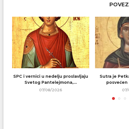
POVEZ
SPC i vernici u nedelju proslavljaju
Sutra je Petk
Svetog Pantelejmona,...
posvećen 
07/08/2026
07/