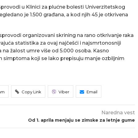
sprovodi u Klinici za plućne bolesti Univerzitetskog
egledano je 1.500 građana, a kod njih 45 je otkrivena
sprovodi organizovani skrining na rano otkrivanje raka
juća statistika za ovaj najčešći i najsmrtonosniji
 a na žalost umre više od 5.000 osoba. Kasno
nih simptoma koji se lako prepisuju manje ozbiljnim
am
Copy Link
Viber
Email
Naredna vest
Od 1. aprila menjaju se zimske za letnje gume