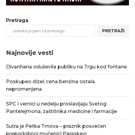
Pretraga
PRETRAŽI
Najnovije vesti
Divanhana oduševila publiku na Trgu kod fontane
Poskupeo dizel, cena benzina ostala
nepromenjena
SPC i vernici u nedelju proslavljaju Svetog
Pantelejmona, zaštitnika medicine i farmacije
Sutra je Petka Trnova – praznik posvećen
prepodobnoj mučenici Paraskevi