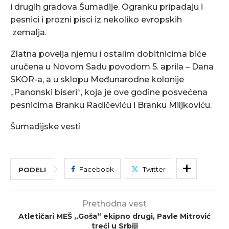
i drugih gradova Šumadije. Ogranku pripadaju i
pesnici i prozni pisci iz nekoliko evropskih
zemalja.
Zlatna povelja njemu i ostalim dobitnicima biće
uručena u Novom Sadu povodom 5. aprila – Dana
SKOR-a, a u sklopu Međunarodne kolonije
„Panonski biseri“, koja je ove godine posvećena
pesnicima Branku Radičeviću i Branku Miljkoviću.
Šumadijske vesti
Facebook
Twitter
PODELI
Prethodna vest
Atletičari MEŠ „Goša“ ekipno drugi, Pavle Mitrović
treći u Srbiji