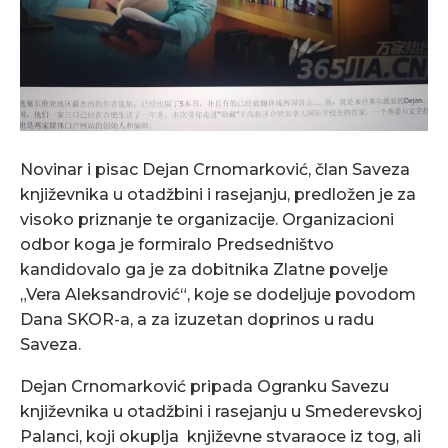
Novinar i pisac Dejan Crnomarković, član Saveza
književnika u otadžbini i rasejanju, predložen je za
visoko priznanje te organizacije. Organizacioni
odbor koga je formiralo Predsedništvo
kandidovalo ga je za dobitnika Zlatne povelje
„Vera Aleksandrović“, koje se dodeljuje povodom
Dana SKOR-a, a za izuzetan doprinos u radu
Saveza.
Dejan Crnomarković pripada Ogranku Savezu
književnika u otadžbini i rasejanju u Smederevskoj
Palanci, koji okuplja književne stvaraoce iz tog, ali