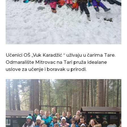
Učenici OŠ ,,Vuk Karadžić “ uživaju u čarima Tare.
Odmaralište Mitrovac na Tari pruža idealane
uslove za učenje i boravak u prirodi.