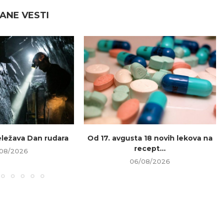
ANE VESTI
beležava Dan rudara
Od 17. avgusta 18 novih lekova na
recept...
08/2026
06/08/2026