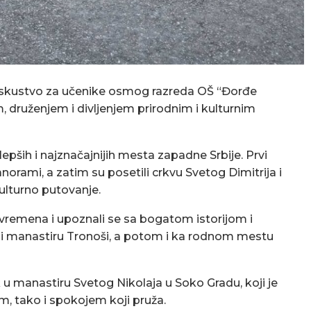
o iskustvo za učenike osmog razreda OŠ “Đorđe
 druženjem i divljenjem prirodnim i kulturnim
pših i najznačajnijih mesta zapadne Srbije. Prvi
anorami, a zatim su posetili crkvu Svetog Dimitrija i
ulturno putovanje.
ih vremena i upoznali se sa bogatom istorijom i
u i manastiru Tronoši, a potom i ka rodnom mestu
 u manastiru Svetog Nikolaja u Soko Gradu, koji je
, tako i spokojem koji pruža.