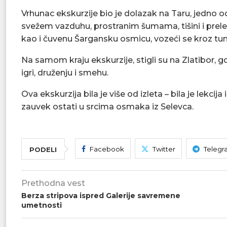
Vrhunac ekskurzije bio je dolazak na Taru, jedno od 
svežem vazduhu, prostranim šumama, tišini i prelep
kao i čuvenu Šargansku osmicu, vozeći se kroz tun
Na samom kraju ekskurzije, stigli su na Zlatibor,
igri, druženju i smehu.
Ova ekskurzija bila je više od izleta – bila je lekcija 
zauvek ostati u srcima osmaka iz Selevca.
Facebook
Twitter
Telegr
PODELI
Prethodna vest
Berza stripova ispred Galerije savremene
umetnosti