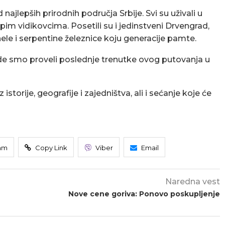
najlepših prirodnih područja Srbije. Svi su uživali u
im vidikovcima. Posetili su i jedinstveni Drvengrad,
ele i serpentine železnice koju generacije pamte.
 gde smo proveli poslednje trenutke ovog putovanja u
iz istorije, geografije i zajedništva, ali i sećanje koje će
am
Copy Link
Viber
Email
Naredna vest
Nove cene goriva: Ponovo poskupljenje