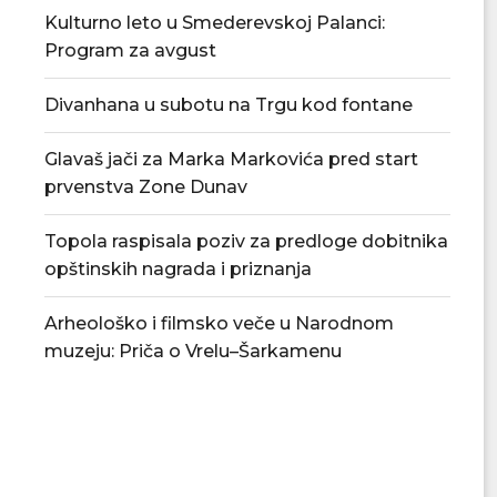
Kulturno leto u Smederevskoj Palanci:
Program za avgust
Divanhana u subotu na Trgu kod fontane
Glavaš jači za Marka Markovića pred start
prvenstva Zone Dunav
Topola raspisala poziv za predloge dobitnika
opštinskih nagrada i priznanja
Arheološko i filmsko veče u Narodnom
muzeju: Priča o Vrelu–Šarkamenu