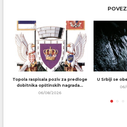
POVEZ
Topola raspisala poziv za predloge
U Srbiji se o
dobitnika opštinskih nagrada...
06/
06/08/2026