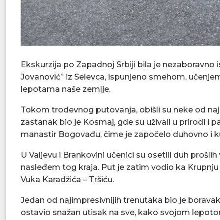
Ekskurzija po Zapadnoj Srbiji bila je nezaboravn
Jovanović” iz Selevca, ispunjeno smehom, učenjem,
lepotama naše zemlje.
Tokom trodevnog putovanja, obišli su neke od najle
zastanak bio je Kosmaj, gde su uživali u prirodi i p
manastir Bogovađu, čime je započelo duhovno i k
U Valjevu i Brankovini učenici su osetili duh prošl
nasleđem tog kraja. Put je zatim vodio ka Krupnj
Vuka Karadžića – Tršiću.
Jedan od najimpresivnijih trenutaka bio je boravak
ostavio snažan utisak na sve, kako svojom lepotom