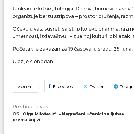
U okviru izložbe „Trilogija: Dimovi, bumovi, gasov
organizuje berzu stripova – prostor druženja, razmen
Očekuju vas: susreti sa strip kolekcionarima, razme
umetnosti, izdavaštvu i vizuelnoj kulturi, obilazak 
Početak je zakazan za 19 časova, u sredu, 25. juna.
Ulaz je slobodan.
Facebook
Twitter
Telegr
PODELI
Prethodna vest
OŠ „Olga Milošević“ – Nagrađeni učenici za ljubav
prema knjizi