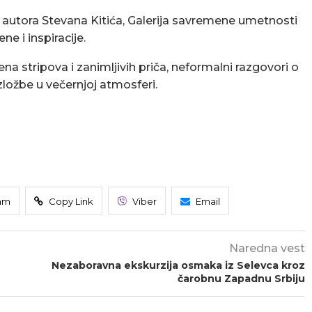
i” autora Stevana Kitića, Galerija savremene umetnosti
e i inspiracije.
na stripova i zanimljivih priča, neformalni razgovori o
izložbe u večernjoj atmosferi.
am
Copy Link
Viber
Email
Naredna vest
Nezaboravna ekskurzija osmaka iz Selevca kroz
čarobnu Zapadnu Srbiju