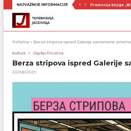
NAJVAŽNIJE INFORMACIJE
Promocija knjige „Bl
Nenad Jezdić u predst
Ognjenović: Sve sp
Penzionerima iz kate
Vlada Srbije usvojila
PU „Čika Jova Zmaj“:
Kulturno leto u Sme
Divanhana u subotu
Prvenstvo počinje 19
Početna
»
Berza stripova ispred Galerije savremene umetno
Kultura
Slajder Pocetna
Berza stripova ispred Galerije
20/06/2025