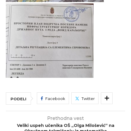
Facebook
Twitter
PODELI
Prethodna vest
Veliki uspeh učenika OŠ „Olga Milošević“ na
Okružnom takmičenju iz matematike