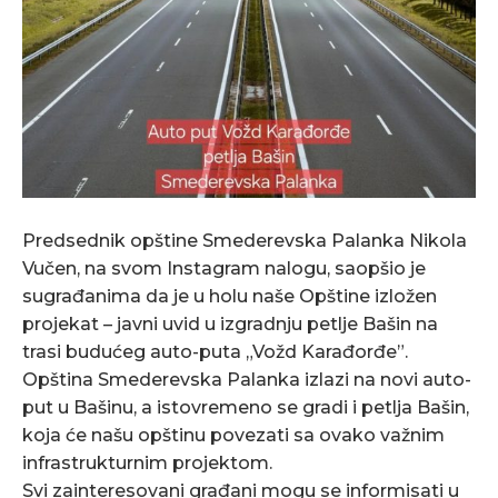
Predsednik opštine Smederevska Palanka Nikola
Vučen, na svom Instagram nalogu, saopšio je
sugrađanima da je u holu naše Opštine izložen
projekat – javni uvid u izgradnju petlje Bašin na
trasi budućeg auto-puta „Vožd Karađorđe”.
Opština Smederevska Palanka izlazi na novi auto-
put u Bašinu, a istovremeno se gradi i petlja Bašin,
koja će našu opštinu povezati sa ovako važnim
infrastrukturnim projektom.
Svi zainteresovani građani mogu se informisati u