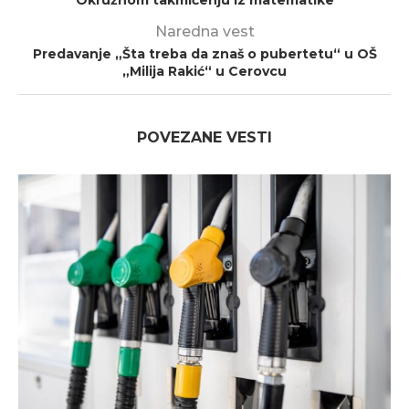
Naredna vest
Predavanje „Šta treba da znaš o pubertetu“ u OŠ
„Milija Rakić“ u Cerovcu
POVEZANE VESTI