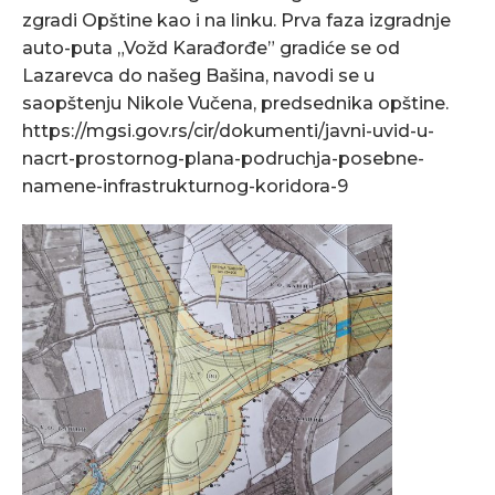
zgradi Opštine kao i na linku. Prva faza izgradnje
auto-puta „Vožd Karađorđe” gradiće se od
Lazarevca do našeg Bašina, navodi se u
saopštenju Nikole Vučena, predsednika opštine.
https://mgsi.gov.rs/cir/dokumenti/javni-uvid-u-
nacrt-prostornog-plana-podruchja-posebne-
namene-infrastrukturnog-koridora-9