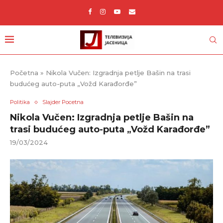
Početna
»
Nikola Vučen: Izgradnja petlje Bašin na trasi
budućeg auto-puta „Vožd Karađorđe”
Politika
Slajder Pocetna
Nikola Vučen: Izgradnja petlje Bašin na
trasi budućeg auto-puta „Vožd Karađorđe”
19/03/2024