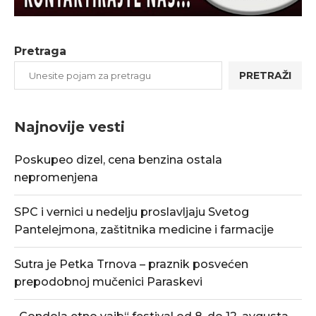
Pretraga
PRETRAŽI
Najnovije vesti
Poskupeo dizel, cena benzina ostala
nepromenjena
SPC i vernici u nedelju proslavljaju Svetog
Pantelejmona, zaštitnika medicine i farmacije
Sutra je Petka Trnova – praznik posvećen
prepodobnoj mučenici Paraskevi