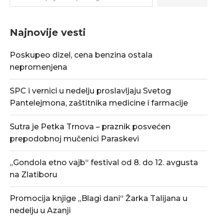
Najnovije vesti
Poskupeo dizel, cena benzina ostala
nepromenjena
SPC i vernici u nedelju proslavljaju Svetog
Pantelejmona, zaštitnika medicine i farmacije
Sutra je Petka Trnova – praznik posvećen
prepodobnoj mučenici Paraskevi
„Gondola etno vajb“ festival od 8. do 12. avgusta
na Zlatiboru
Promocija knjige „Blagi dani“ Žarka Talijana u
nedelju u Azanji