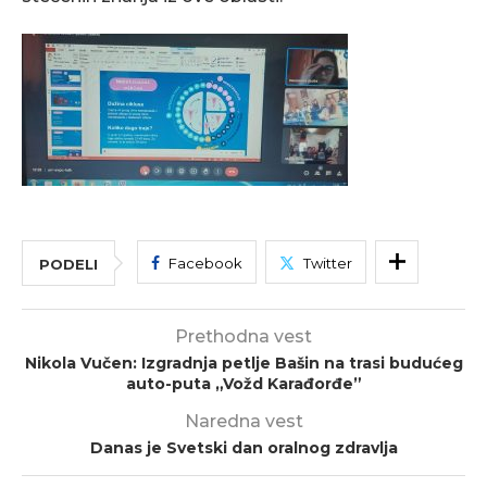
Facebook
Twitter
PODELI
Prethodna vest
Nikola Vučen: Izgradnja petlje Bašin na trasi budućeg
auto-puta „Vožd Karađorđe”
Naredna vest
Danas je Svetski dan oralnog zdravlja