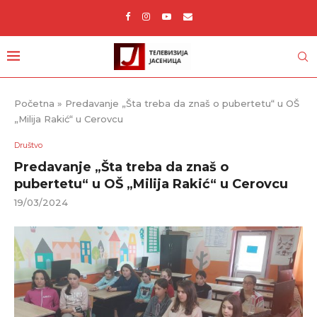
Početna
»
Predavanje „Šta treba da znaš o pubertetu“ u OŠ
„Milija Rakić“ u Cerovcu
Društvo
Predavanje „Šta treba da znaš o
pubertetu“ u OŠ „Milija Rakić“ u Cerovcu
19/03/2024