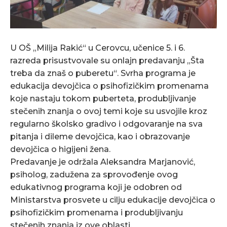
U OŠ „Milija Rakić“ u Cerovcu, učenice 5. i 6.
razreda prisustvovale su onlajn predavanju „Šta
treba da znaš o puberetu“. Svrha programa je
edukacija devojčica o psihofizičkim promenama
koje nastaju tokom puberteta, produbljivanje
stečenih znanja o ovoj temi koje su usvojile kroz
regularno školsko gradivo i odgovaranje na sva
pitanja i dileme devojčica, kao i obrazovanje
devojčica o higijeni žena.
Predavanje je održala Aleksandra Marjanović,
psiholog, zadužena za sprovođenje ovog
edukativnog programa koji je odobren od
Ministarstva prosvete u cilju edukacije devojčica o
psihofizičkim promenama i produbljivanju
stečenih znanja iz ove oblasti.