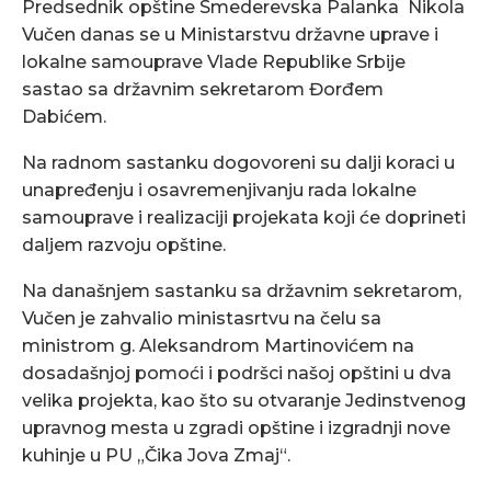
Predsednik opštine Smederevska Palanka Nikola
Vučen danas se u Ministarstvu državne uprave i
lokalne samouprave Vlade Republike Srbije
sastao sa državnim sekretarom Đorđem
Dabićem.
Na radnom sastanku dogovoreni su dalji koraci u
unapređenju i osavremenjivanju rada lokalne
samouprave i realizaciji projekata koji će doprineti
daljem razvoju opštine.
Na današnjem sastanku sa državnim sekretarom,
Vučen je zahvalio ministasrtvu na čelu sa
ministrom g. Aleksandrom Martinovićem na
dosadašnjoj pomoći i podršci našoj opštini u dva
velika projekta, kao što su otvaranje Jedinstvenog
upravnog mesta u zgradi opštine i izgradnji nove
kuhinje u PU „Čika Jova Zmaj“.