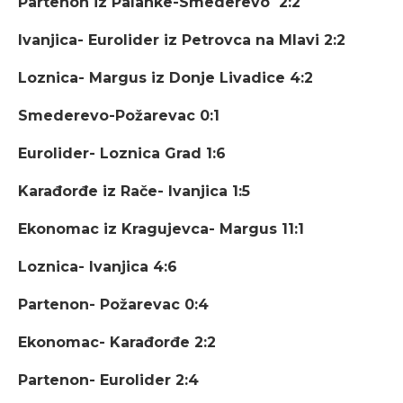
Partenon iz Palanke-Smederevo 2:2
Ivanjica- Eurolider iz Petrovca na Mlavi 2:2
Loznica- Margus iz Donje Livadice 4:2
Smederevo-Požarevac 0:1
Eurolider- Loznica Grad 1:6
Karađorđe iz Rače- Ivanjica 1:5
Ekonomac iz Kragujevca- Margus 11:1
Loznica- Ivanjica 4:6
Partenon- Požarevac 0:4
Ekonomac- Karađorđe 2:2
Partenon- Eurolider 2:4