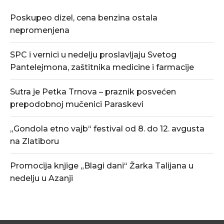
Poskupeo dizel, cena benzina ostala
nepromenjena
SPC i vernici u nedelju proslavljaju Svetog
Pantelejmona, zaštitnika medicine i farmacije
Sutra je Petka Trnova – praznik posvećen
prepodobnoj mučenici Paraskevi
„Gondola etno vajb“ festival od 8. do 12. avgusta
na Zlatiboru
Promocija knjige „Blagi dani“ Žarka Talijana u
nedelju u Azanji