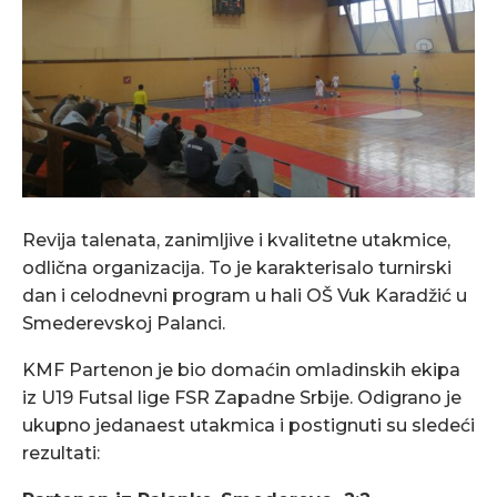
Revija talenata, zanimljive i kvalitetne utakmice,
odlična organizacija. To je karakterisalo turnirski
dan i celodnevni program u hali OŠ Vuk Karadžić u
Smederevskoj Palanci.
KMF Partenon je bio domaćin omladinskih ekipa
iz U19 Futsal lige FSR Zapadne Srbije. Odigrano je
ukupno jedanaest utakmica i postignuti su sledeći
rezultati: