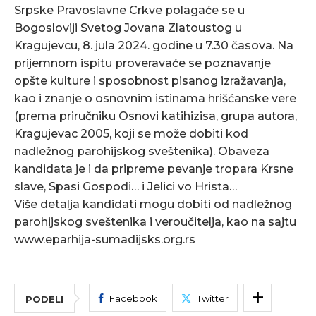
Srpske Pravoslavne Crkve polagaće se u
Bogosloviji Svetog Jovana Zlatoustog u
Kragujevcu, 8. jula 2024. godine u 7.30 časova. Na
prijemnom ispitu proveravaće se poznavanje
opšte kulture i sposobnost pisanog izražavanja,
kao i znanje o osnovnim istinama hrišćanske vere
(prema priručniku Osnovi katihizisa, grupa autora,
Kragujevac 2005, koji se može dobiti kod
nadležnog parohijskog sveštenika). Obaveza
kandidata je i da pripreme pevanje tropara Krsne
slave, Spasi Gospodi… i Jelici vo Hrista…
Više detalja kandidati mogu dobiti od nadležnog
parohijskog sveštenika i veroučitelja, kao na sajtu
www.eparhija-sumadijsks.org.rs
Facebook
Twitter
PODELI