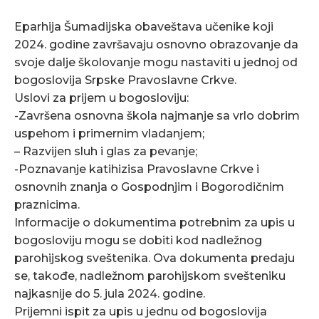
Eparhija Šumadijska obaveštava učenike koji
2024. godine završavaju osnovno obrazovanje da
svoje dalje školovanje mogu nastaviti u jednoj od
bogoslovija Srpske Pravoslavne Crkve.
Uslovi za prijem u bogosloviju:
-Završena osnovna škola najmanje sa vrlo dobrim
uspehom i primernim vladanjem;
– Razvijen sluh i glas za pevanje;
-Poznavanje katihizisa Pravoslavne Crkve i
osnovnih znanja o Gospodnjim i Bogorodičnim
praznicima.
Informacije o dokumentima potrebnim za upis u
bogosloviju mogu se dobiti kod nadležnog
parohijskog sveštenika. Ova dokumenta predaju
se, takođe, nadležnom parohijskom svešteniku
najkasnije do 5. jula 2024. godine.
Prijemni ispit za upis u jednu od bogoslovija