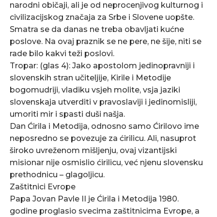
narodni običaji, ali je od neprocenjivog kulturnog i
civilizacijskog značaja za Srbe i Slovene uopšte.
Smatra se da danas ne treba obavljati kućne
poslove. Na ovaj praznik se ne pere, ne šije, niti se
rade bilo kakvi teži poslovi.
Tropar: (glas 4): Jako apostolom jedinopravniji i
slovenskih stran učiteljije, Kirile i Metodije
bogomudriji, vladiku vsjeh molite, vsja jaziki
slovenskaja utverditi v pravoslaviji i jedinomisliji,
umoriti mir i spasti duši našja.
Dan Ćirila i Metodija, odnosno samo Ćirilovo ime
neposredno se povezuje za ćirilicu. Ali, nasuprot
široko uvreženom mišljenju, ovaj vizantijski
misionar nije osmislio ćirilicu, već njenu slovensku
prethodnicu – glagoljicu.
Zaštitnici Evrope
Papa Jovan Pavle II je Ćirila i Metodija 1980.
godine proglasio svecima zaštitnicima Evrope, a