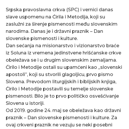
Srpska pravoslavna crkva (SPC) i vernici danas
slave uspomenu na Ćirila i Metodija, koji su
zaslužni za širenje pismenosti među slovenskim
narodima. Danas je i državni praznik – Dan
slovenske pismenosti i kulture.
Dan sećanja na misionarstvo i vizionarstvo braće
iz Soluna iz vremena jedinstvene hrišćanske crkve
obeležava se i u drugim slovenskim zemaljama.
Ćirilo i Metodije ostali su upamćeni kao „slovenski
apostoli”, koji su stvorili glagoljicu, prvo pismo
Slovena. Prevodom liturgijskih i biblijskih knjiga,
Ćirilo i Metodije postavili su temelje slovenske
pismenosti. Bilo je to prvo političko osvešćivanje
Slovena u istoriji.
Od 2019. godine 24. maj se obeležava kao državni
praznik – Dan slovenske pismenosti i kulture. Za
ovaj crkveni praznik ne vezuju se neki posebni