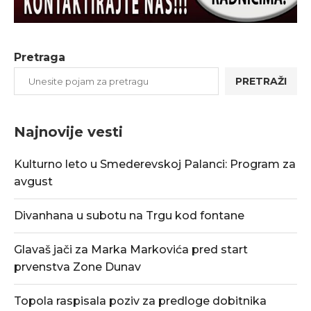
Pretraga
PRETRAŽI
Najnovije vesti
Kulturno leto u Smederevskoj Palanci: Program za
avgust
Divanhana u subotu na Trgu kod fontane
Glavaš jači za Marka Markovića pred start
prvenstva Zone Dunav
Topola raspisala poziv za predloge dobitnika