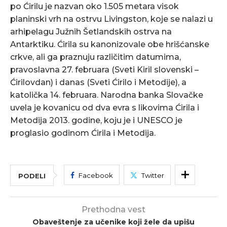
po Ćirilu je nazvan oko 1.505 metara visok
planinski vrh na ostrvu Livingston, koje se nalazi u
arhipelagu Južnih Šetlandskih ostrva na
Antarktiku. Ćirila su kanonizovale obe hrišćanske
crkve, ali ga praznuju različitim datumima,
pravoslavna 27. februara (Sveti Kiril slovenski –
Ćirilovdan) i danas (Sveti Ćirilo i Metodije), a
katolička 14. februara. Narodna banka Slovačke
uvela je kovanicu od dva evra s likovima Ćirila i
Metodija 2013. godine, koju je i UNESCO je
proglasio godinom Ćirila i Metodija.
Facebook
Twitter
PODELI
Prethodna vest
Obaveštenje za učenike koji žele da upišu