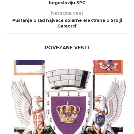
bogosloviju SPC
Naredna vest
Puštanje u rad najveće solarne elektrane u Srbiji
„Saraorci”
POVEZANE VESTI