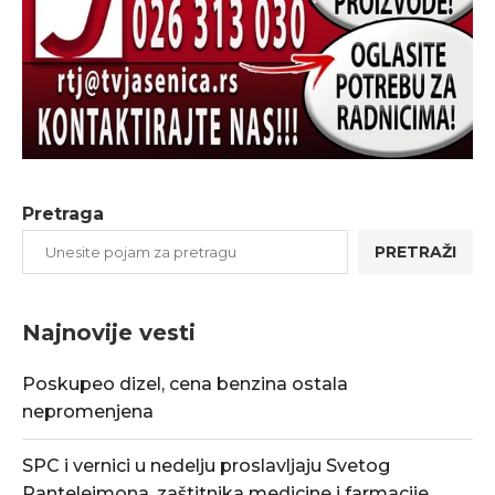
Pretraga
PRETRAŽI
Najnovije vesti
Poskupeo dizel, cena benzina ostala
nepromenjena
SPC i vernici u nedelju proslavljaju Svetog
Pantelejmona, zaštitnika medicine i farmacije