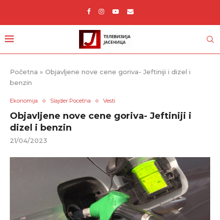
Početna
»
Objavljene nove cene goriva- Jeftiniji i dizel i
benzin
Ekonomija
Slajder Pocetna
Vesti
Objavljene nove cene goriva- Jeftiniji i
dizel i benzin
21/04/2023