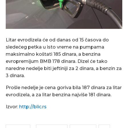
Litar evrodizela će od danas od 15 časova do
sledećeg petka u isto vreme na pumpama
maksimalno koštati 185 dinara, a benzina
evropremijum BMB 178 dinara. Dizel će tako
naredne nedelje biti jeftiniji za 2 dinara, a benzin za
3 dinara.
Prošle nedelje je cena goriva bila 187 dinara za litar
evrodizela, a za litar benzina najviše 181 dinara.
Izvor:
http://blic.rs