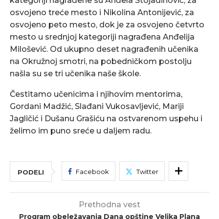
kategoriji nagrađene su Anđela Stojadinović, za
osvojeno treće mesto i Nikolina Antonijević, za
osvojeno peto mesto, dok je za osvojeno četvrto
mesto u srednjoj kategoriji nagrađena Anđelija
Milošević. Od ukupno deset nagrađenih učenika
na Okružnoj smotri, na pobedničkom postolju
našla su se tri učenika naše škole.
Čestitamo učenicima i njihovim mentorima,
Gordani Madžić, Slađani Vukosavljević, Mariji
Jagličić i Dušanu Grašiću na ostvarenom uspehu i
želimo im puno sreće u daljem radu.
Facebook
Twitter
PODELI
Prethodna vest
Program obeležavanja Dana opštine Velika Plana