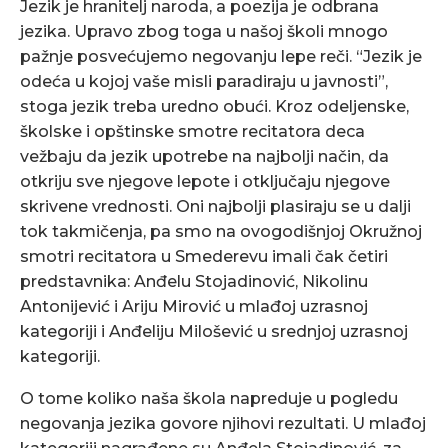
Jezik je hranitelj naroda, a poezija je odbrana
jezika. Upravo zbog toga u našoj školi mnogo
pažnje posvećujemo negovanju lepe reči. “Jezik je
odeća u kojoj vaše misli paradiraju u javnosti”,
stoga jezik treba uredno obući. Kroz odeljenske,
školske i opštinske smotre recitatora deca
vežbaju da jezik upotrebe na najbolji način, da
otkriju sve njegove lepote i otključaju njegove
skrivene vrednosti. Oni najbolji plasiraju se u dalji
tok takmičenja, pa smo na ovogodišnjoj Okružnoj
smotri recitatora u Smederevu imali čak četiri
predstavnika: Anđelu Stojadinović, Nikolinu
Antonijević i Ariju Mirović u mlađoj uzrasnoj
kategoriji i Anđeliju Milošević u srednjoj uzrasnoj
kategoriji.
O tome koliko naša škola napreduje u pogledu
negovanja jezika govore njihovi rezultati. U mlađoj