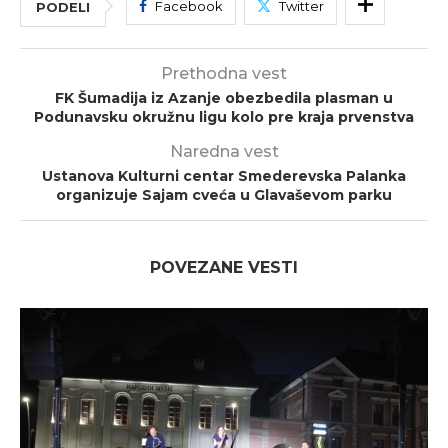
Facebook
Twitter
PODELI
Prethodna vest
FK Šumadija iz Azanje obezbedila plasman u
Podunavsku okružnu ligu kolo pre kraja prvenstva
Naredna vest
Ustanova Kulturni centar Smederevska Palanka
organizuje Sajam cveća u Glavaševom parku
POVEZANE VESTI