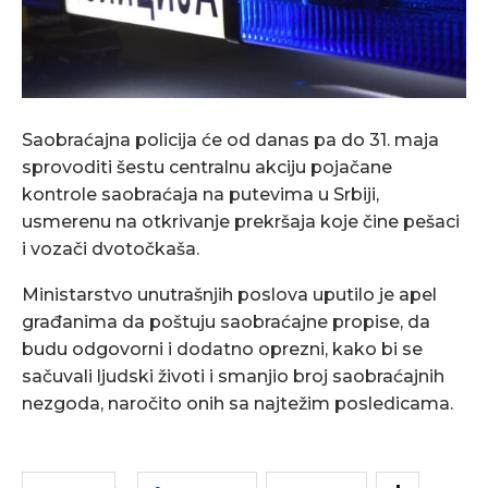
Saobraćajna policija će od danas pa do 31. maja
sprovoditi šestu centralnu akciju pojačane
kontrole saobraćaja na putevima u Srbiji,
usmerenu na otkrivanje prekršaja koje čine pešaci
i vozači dvotočkaša.
Ministarstvo unutrašnjih poslova uputilo je apel
građanima da poštuju saobraćajne propise, da
budu odgovorni i dodatno oprezni, kako bi se
sačuvali ljudski životi i smanjio broj saobraćajnih
nezgoda, naročito onih sa najtežim posledicama.