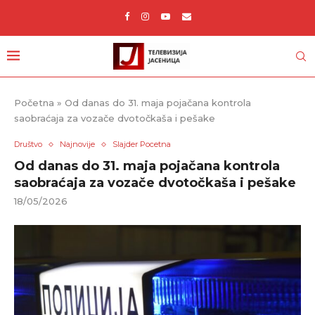
Početna
»
Od danas do 31. maja pojačana kontrola
saobraćaja za vozače dvotočkaša i pešake
Društvo
Najnovije
Slajder Pocetna
Od danas do 31. maja pojačana kontrola
saobraćaja za vozače dvotočkaša i pešake
18/05/2026