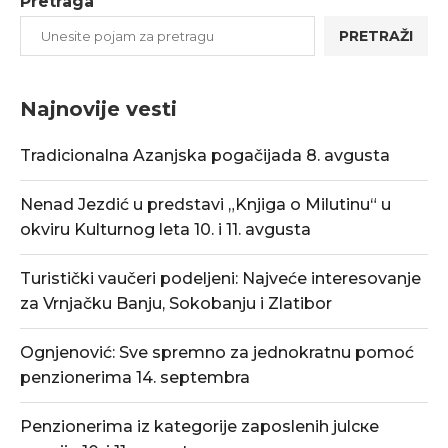
Pretraga
PRETRAŽI
Najnovije vesti
Tradicionalna Azanjska pogačijada 8. avgusta
Nenad Jezdić u predstavi „Knjiga o Milutinu“ u
okviru Kulturnog leta 10. i 11. avgusta
Turistički vaučeri podeljeni: Najveće interesovanje
za Vrnjačku Banju, Sokobanju i Zlatibor
Ognjenović: Sve spremno za jednokratnu pomoć
penzionerima 14. septembra
Penzionerima iz kategorije zaposlenih julске