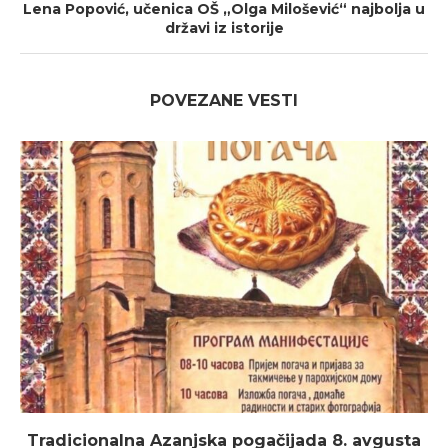
Lena Popović, učenica OŠ „Olga Milošević“ najbolja u
državi iz istorije
POVEZANE VESTI
Tradicionalna Azanjska pogačijada 8. avgusta