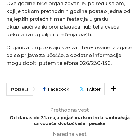
Ove godine biće organizovan 15. po redu sajam,
koji je tokom prethodnih godina postao jedna od
najlepših prolećnih manifestacija u gradu,
okupljajući veliki broj izlagača, ljubitelja cveća,
dekorativnog bilja i uređenja bašti.
Organizatori pozivaju sve zainteresovane izlagače
da se prijave za učešće, a dodatne informacije
mogu dobiti putem telefona 026/230-130.
Facebook
Twitter
PODELI
Prethodna vest
Od danas do 31. maja pojačana kontrola saobraćaja
za vozače dvotočkaša i pešake
Naredna vest