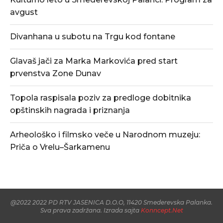
avgust
Divanhana u subotu na Trgu kod fontane
Glavaš jači za Marka Markovića pred start
prvenstva Zone Dunav
Topola raspisala poziv za predloge dobitnika
opštinskih nagrada i priznanja
Arheološko i filmsko veče u Narodnom muzeju:
Priča o Vrelu–Šarkamenu
@2022 2022 PD RTV JASENICA D.O.O, 11420 Smederevska Palanka.
Sva prava zadržana. Izrada sajta
Konncept.Net