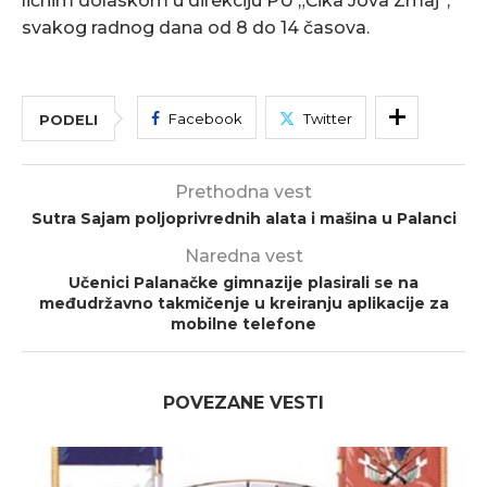
ličnim dolaskom u direkciju PU „Čika Jova Zmaj“,
svakog radnog dana od 8 do 14 časova.
Facebook
Twitter
PODELI
Prethodna vest
Sutra Sajam poljoprivrednih alata i mašina u Palanci
Naredna vest
Učenici Palanačke gimnazije plasirali se na
međudržavno takmičenje u kreiranju aplikacije za
mobilne telefone
POVEZANE VESTI