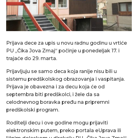
Prijava dece za upis u novu radnu godinu u vrtiće
PU „Čika Jova Zmaj“ počinje u ponedeljak 17. i
trajaće do 29. marta.
Prijavljuju se samo deca koja ranije nisu bili u
sistemu predškolskog obrazovanja i vaspitanja.
Prijava je obavezna i za decu koja će od
septembra biti predškolci, i žele da sa
celodnevnog boravka pređu na pripremni
predškolski program.
Roditelji decu i ove godine mogu prijaviti
elektronskim putem, preko portala eUprava ili