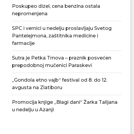
Poskupeo dizel, cena benzina ostala
nepromenjena
SPC i vernici u nedelju proslavljaju Svetog
Pantelejmona, zaštitnika medicine i
farmacije
Sutra je Petka Trnova – praznik posvećen
prepodobnoj mučenici Paraskevi
„Gondola etno vajb“ festival od 8. do 12.
avgusta na Zlatiboru
Tradicionalna Azanjska pogačijada
PU „Čika Jova Zmaj
8. avgusta
novu.
Promocija knjige „Blagi dani“ Žarka Talijana
07/08/2026
07/08/2
u nedelju u Azanji