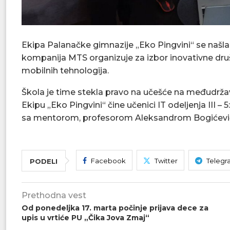
Ekipa Palanačke gimnazije „Eko Pingvini“ se naš
kompanija MTS organizuje za izbor inovativne druš
mobilnih tehnologija.
Škola je time stekla pravo na učešće na međudrža
Ekipu „Eko Pingvini“ čine učenici IT odeljenja III – 
sa mentorom, profesorom Aleksandrom Bogićev
Facebook
Twitter
Telegr
PODELI
Prethodna vest
Od ponedeljka 17. marta počinje prijava dece za
upis u vrtiće PU „Čika Jova Zmaj“