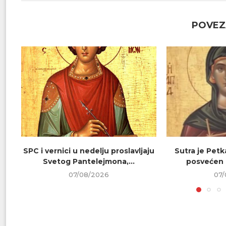
POVEZ
SPC i vernici u nedelju proslavljaju
Sutra je Petk
Svetog Pantelejmona,...
posvećen 
07/08/2026
07/