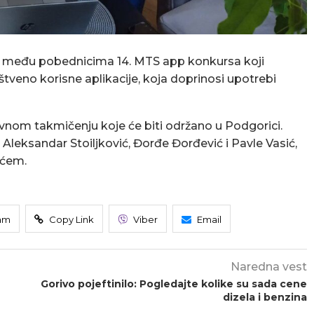
la među pobednicima 14. MTS app konkursa koji
tveno korisne aplikacije, koja doprinosi upotrebi
vnom takmičenju koje će biti održano u Podgorici.
5: Aleksandar Stoiljković, Đorđe Đorđević i Pavle Vasić,
ićem.
am
Copy Link
Viber
Email
Naredna vest
Gorivo pojeftinilo: Pogledajte kolike su sada cene
dizela i benzina