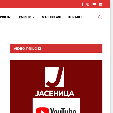
PRILOZI
MALI OGLASI
KONTAKT
EMISIJE
VIDEO PRILOZI