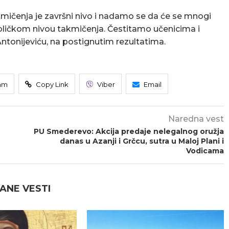
kmičenja je završni nivo i nadamo se da će se mnogi
ubličkom nivou takmičenja. Čestitamo učenicima i
ntonijeviću, na postignutim rezultatima.
am
Copy Link
Viber
Email
Naredna vest
PU Smederevo: Akcija predaje nelegalnog oružja
danas u Azanji i Grčcu, sutra u Maloj Plani i
Vodicama
ANE VESTI