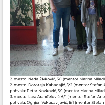
2. mesto: Neda Živković, 5/1 (mentor Marina Miladi
2. mesto: Doroteja Kabadajić, 5/2 (mentor Stefan A
pohvala: Petar Novković, 5/1 (mentor Marina Milad
3. mesto: Lara Aranđelović, 6/1 (mentor Stefan Anto
pohvala: Ognjen Vukosavljević, 6/1 (mentor Stefan 