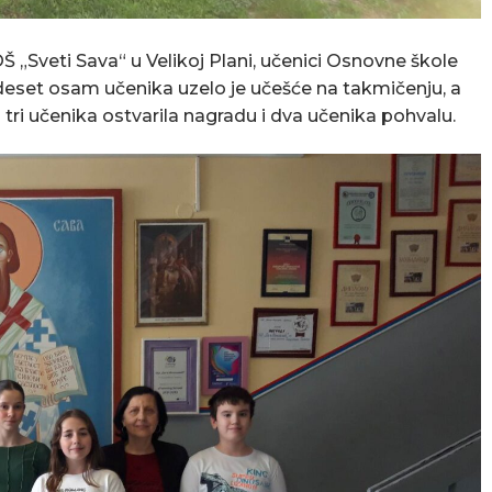
Š „Sveti Sava“ u Velikoj Plani, učenici Osnovne škole
edeset osam učenika uzelo je učešće na takmičenju, a
u tri učenika ostvarila nagradu i dva učenika pohvalu.