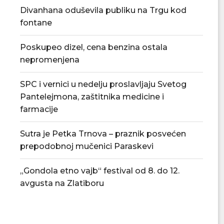
Divanhana oduševila publiku na Trgu kod
fontane
Poskupeo dizel, cena benzina ostala
nepromenjena
SPC i vernici u nedelju proslavljaju Svetog
Pantelejmona, zaštitnika medicine i
farmacije
Sutra je Petka Trnova – praznik posvećen
prepodobnoj mučenici Paraskevi
„Gondola etno vajb“ festival od 8. do 12.
avgusta na Zlatiboru