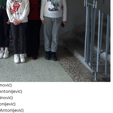
nović)
ntonijević)
inović)
nijević)
Antonijević)