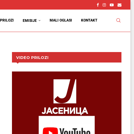
PRILOZI
MALI OGLASI
KONTAKT
EMISIJE
VIDEO PRILOZI