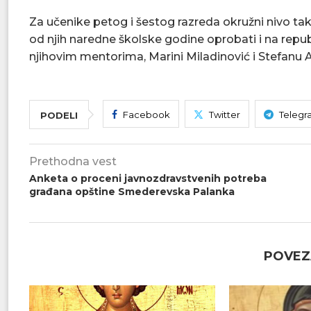
Za učenike petog i šestog razreda okružni nivo ta
od njih naredne školske godine oprobati i na rep
njihovim mentorima, Marini Miladinović i Stefanu A
Facebook
Twitter
Telegr
PODELI
Prethodna vest
Anketa o proceni javnozdravstvenih potreba
građana opštine Smederevska Palanka
POVEZ