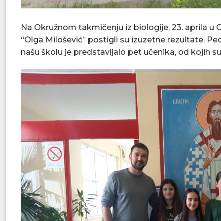
Na Okružnom takmičenju iz biologije, 23. aprila u O
“Olga Milošević” postigli su izuzetne rezultate. P
našu školu je predstavljalo pet učenika, od kojih s