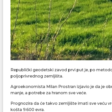
Republički geodetski zavod prvi put je, po metodo
poljoprivrednog zemljišta.
Agroekonomista Milan Prostran izjavio je da je obra
manje, a potrebe za hranom sve veće.
Prognozira da će takvo zemljište imati sve veću vr
košta 9.600 evra.