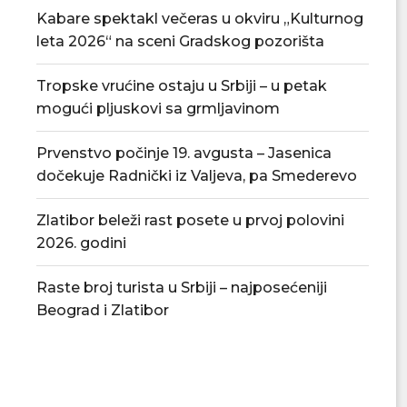
Kabare spektakl večeras u okviru „Kulturnog
leta 2026“ na sceni Gradskog pozorišta
Tropske vrućine ostaju u Srbiji – u petak
mogući pljuskovi sa grmljavinom
Prvenstvo počinje 19. avgusta – Jasenica
dočekuje Radnički iz Valjeva, pa Smederevo
Zlatibor beleži rast posete u prvoj polovini
2026. godini
Raste broj turista u Srbiji – najposećeniji
Beograd i Zlatibor