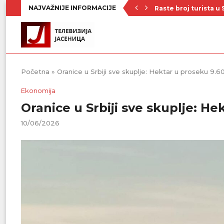
NAJVAŽNIJE INFORMACIJE
Raste broj turista u 
Republički štab za v
Četrnaest ekipa na t
Poznat raspored Pod
Zavičajno udruženje 
Rezerve krvi na mini
Stiže novi toplotni 
KUD „Abrašević“ iz
Od ponedeljka kreće
Početna
»
Oranice u Srbiji sve skuplje: Hektar u proseku 9.6
Ekonomija
Oranice u Srbiji sve skuplje: He
10/06/2026