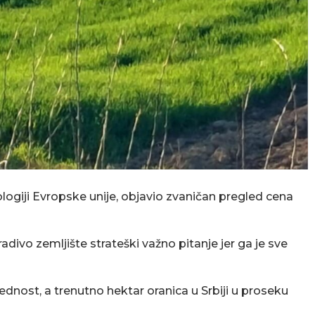
logiji Evropske unije, objavio zvaničan pregled cena
divo zemljište strateški važno pitanje jer ga je sve
ednost, a trenutno hektar oranica u Srbiji u proseku