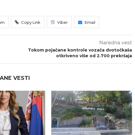
am
Copy Link
Viber
Email
Naredna vest
Tokom pojačane kontrole vozača dvotočkaša
otkriveno više od 2.700 prekršaja
ANE VESTI