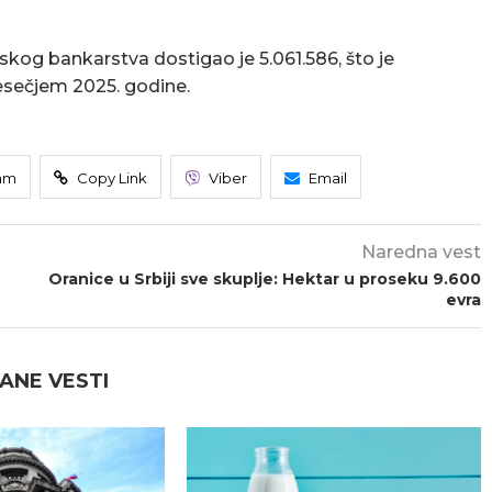
skog bankarstva dostigao je 5.061.586, što je
esečjem 2025. godine.
am
Copy Link
Viber
Email
Naredna vest
Oranice u Srbiji sve skuplje: Hektar u proseku 9.600
evra
ANE VESTI