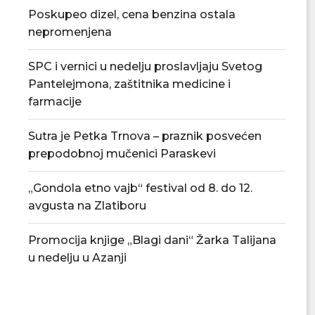
Poskupeo dizel, cena benzina ostala
nepromenjena
SPC i vernici u nedelju proslavljaju Svetog
Pantelejmona, zaštitnika medicine i
farmacije
Đedović Handanović: Snabdevanje
Odluka o privrem
Srbije naftnim derivatima stabilno
akciza na nafte
Sutra je Petka Trnova – praznik posvećen
06/08/2026
04/08/
prepodobnoj mučenici Paraskevi
„Gondola etno vajb“ festival od 8. do 12.
avgusta na Zlatiboru
Promocija knjige „Blagi dani“ Žarka Talijana
u nedelju u Azanji