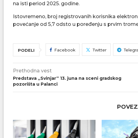
na isti period 2025. godine.
Istovremeno, broj registrovanih korisnika elektron
povećanje od 5,7 odsto u poređenju s prvim trom
Facebook
Twitter
Telegr
PODELI
Prethodna vest
Predstava „Svinjar“ 13. juna na sceni gradskog
pozorišta u Palanci
POVEZ