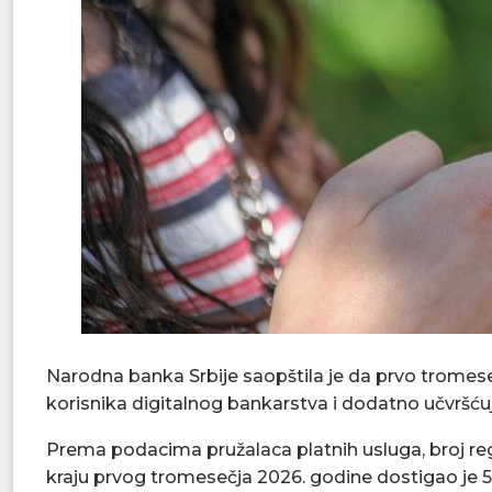
Narodna banka Srbije saopštila je da prvo tromes
korisnika digitalnog bankarstva i dodatno učvršćuje
Prema podacima pružalaca platnih usluga, broj re
kraju prvog tromesečja 2026. godine dostigao je 5.