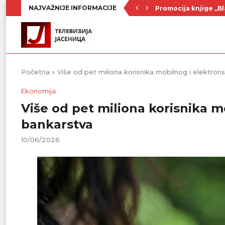
NAJVAŽNIJE INFORMACIJE
Promocija knjige „Bl
Nenad Jezdić u predst
Ognjenović: Sve sp
Penzionerima iz kate
Vlada Srbije usvojila
PU „Čika Jova Zmaj“:
Kulturno leto u Sme
Divanhana u subotu
Prvenstvo počinje 19
Početna
»
Više od pet miliona korisnika mobilnog i elektro
Ekonomija
Više od pet miliona korisnika m
bankarstva
10/06/2026