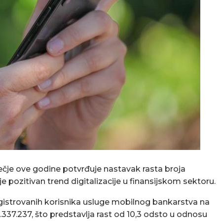
ečje ove godine potvrđuje nastavak rasta broja
 pozitivan trend digitalizacije u finansijskom sektoru.
gistrovanih korisnika usluge mobilnog bankarstva na
337.237, što predstavlja rast od 10,3 odsto u odnosu