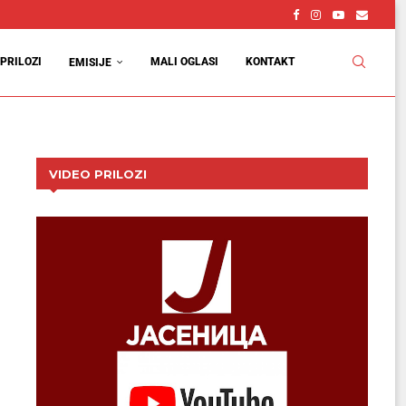
PRILOZI
MALI OGLASI
KONTAKT
EMISIJE
VIDEO PRILOZI