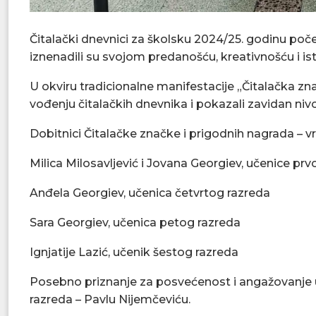
Čitalački dnevnici za školsku 2024/25. godinu počel
iznenadili su svojom predanošću, kreativnošću i is
U okviru tradicionalne manifestacije „Čitalačka zna
vođenju čitalačkih dnevnika i pokazali zavidan ni
Dobitnici Čitalačke značke i prigodnih nagrada – vr
Milica Milosavljević i Jovana Georgiev, učenice pr
Anđela Georgiev, učenica četvrtog razreda
Sara Georgiev, učenica petog razreda
Ignjatije Lazić, učenik šestog razreda
Posebno priznanje za posvećenost i angažovanje u
razreda – Pavlu Nijemčeviću.