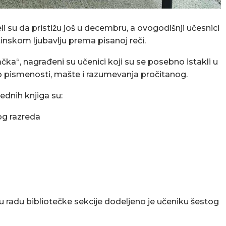
i su da pristižu još u decembru, a ovogodišnji učesnici
tinskom ljubavlju prema pisanoj reči.
čka“, nagrađeni su učenici koji su se posebno istakli u
vo pismenosti, mašte i razumevanja pročitanog.
ednih knjiga su:
vog razreda
 radu bibliotečke sekcije dodeljeno je učeniku šestog