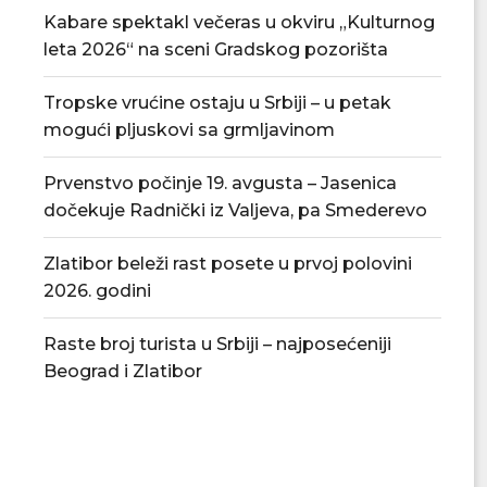
Kabare spektakl večeras u okviru „Kulturnog
leta 2026“ na sceni Gradskog pozorišta
Tropske vrućine ostaju u Srbiji – u petak
mogući pljuskovi sa grmljavinom
Prvenstvo počinje 19. avgusta – Jasenica
dočekuje Radnički iz Valjeva, pa Smederevo
Zlatibor beleži rast posete u prvoj polovini
2026. godini
Raste broj turista u Srbiji – najposećeniji
Beograd i Zlatibor