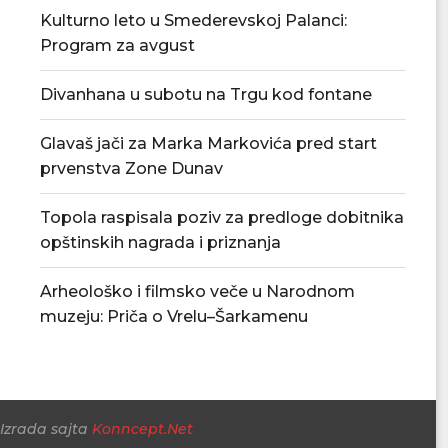
Kulturno leto u Smederevskoj Palanci:
Program za avgust
Divanhana u subotu na Trgu kod fontane
Kabare spektakl večeras u okviru
Tropske vrućine ost
Glavaš jači za Marka Markovića pred start
„Kulturnog leta 2026“...
petak.
prvenstva Zone Dunav
05/08/2026
05/08/
Topola raspisala poziv za predloge dobitnika
opštinskih nagrada i priznanja
Arheološko i filmsko veče u Narodnom
muzeju: Priča o Vrelu–Šarkamenu
Izrada sajta
Konncept.Net