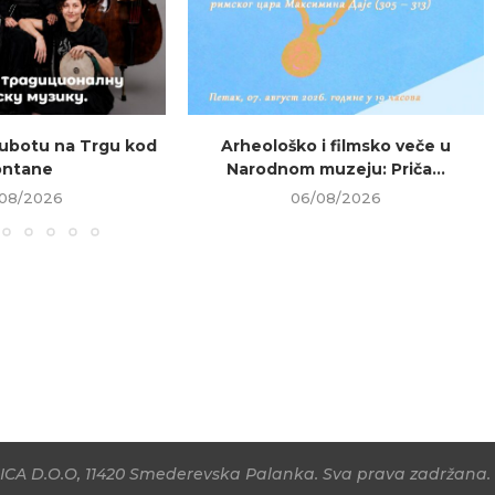
ubotu na Trgu kod
Arheološko i filmsko veče u
ontane
Narodnom muzeju: Priča...
08/2026
06/08/2026
CA D.O.O, 11420 Smederevska Palanka. Sva prava zadržana. 