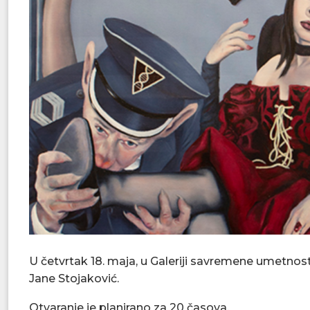
U četvrtak 18. maja, u Galeriji savremene umetnos
Jane Stojaković.
Otvaranje je planirano za 20 časova.