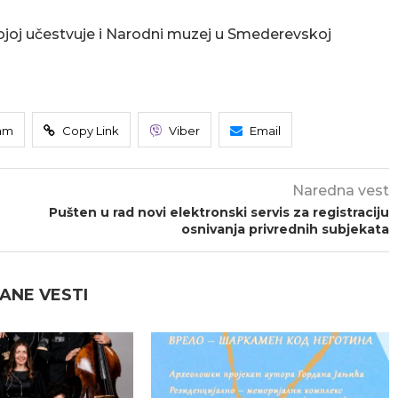
 kojoj učestvuje i Narodni muzej u Smederevskoj
am
Copy Link
Viber
Email
Naredna vest
Pušten u rad novi elektronski servis za registraciju
osnivanja privrednih subjekata
ANE VESTI