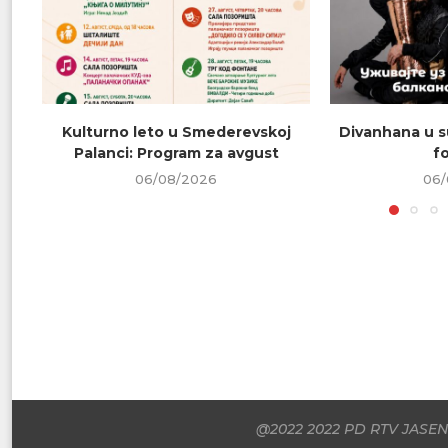
Kulturno leto u Smederevskoj
Divanhana u s
Palanci: Program za avgust
f
06/08/2026
06/
@2022 2022 PD RTV JASENI