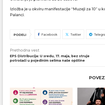
Izložba je u okviru manifestacije “Muzeji za 10” u
Palanci.
Facebook
Twitter
Telegr
PODELI
Prethodna vest
EPS Distribucija: U sredu, 17. maja, bez struje
potrošači u pojedinim selima naše opštine
POVEZ