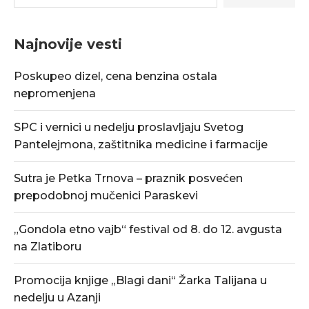
Najnovije vesti
Poskupeo dizel, cena benzina ostala
nepromenjena
SPC i vernici u nedelju proslavljaju Svetog
Pantelejmona, zaštitnika medicine i farmacije
Sutra je Petka Trnova – praznik posvećen
prepodobnoj mučenici Paraskevi
„Gondola etno vajb“ festival od 8. do 12. avgusta
na Zlatiboru
Promocija knjige „Blagi dani“ Žarka Talijana u
nedelju u Azanji