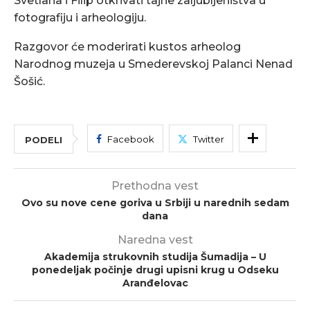
Svetlana i Filip otkrivati tajne zaljubljeništva u
fotografiju i arheologiju.
Razgovor će moderirati kustos arheolog
Narodnog muzeja u Smederevskoj Palanci Nenad
Šošić.
Facebook
Twitter
PODELI
Prethodna vest
Ovo su nove cene goriva u Srbiji u narednih sedam
dana
Naredna vest
Akademija strukovnih studija Šumadija – U
ponedeljak počinje drugi upisni krug u Odseku
Aranđelovac