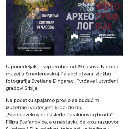
U ponedeljak, 1. septembra od 19 časova Narodni
muzej u Smederevskoj Palanci otvara izložbu
fotografija Svetlane Dingarac „Tvrđave i utvrđeni
gradovi Srbije”.
Na početku spajamo prošlo sa budućim
izuzetnim vođenjem kroz izložbu
„Srednjevekovno nasleđe Parakinovog broda”
Filipa Stefanovića, a u nastavku će kroz razgovor