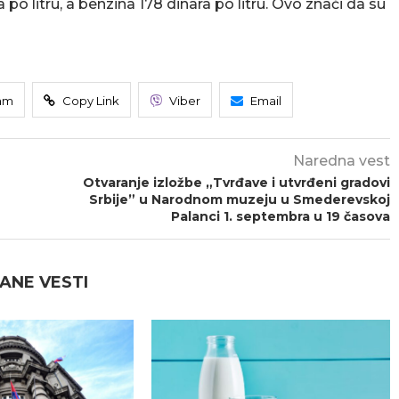
 po litru, a benzina 178 dinara po litru. Ovo znači da su
am
Copy Link
Viber
Email
Naredna vest
Otvaranje izložbe „Tvrđave i utvrđeni gradovi
Srbije” u Narodnom muzeju u Smederevskoj
Palanci 1. septembra u 19 časova
ANE VESTI