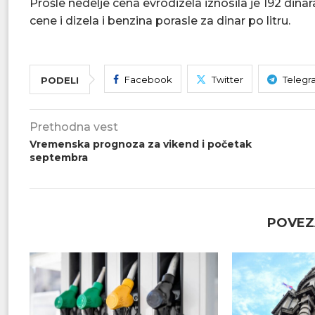
Prošle nedelje cena evrodizela iznosila je 192 dinara
cene i dizela i benzina porasle za dinar po litru.
Facebook
Twitter
Telegr
PODELI
Prethodna vest
Vremenska prognoza za vikend i početak
septembra
POVEZ