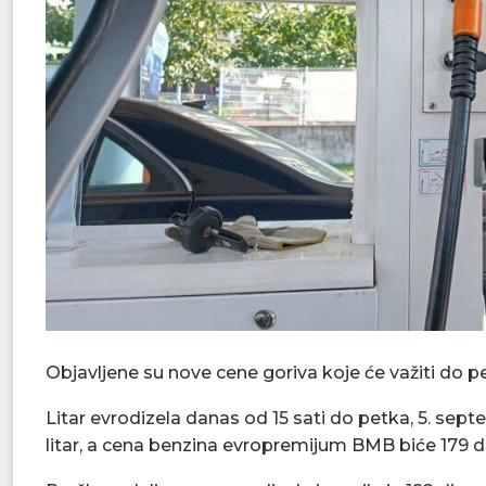
Objavljene su nove cene goriva koje će važiti do p
Litar evrodizela danas od 15 sati do petka, 5. se
litar, a cena benzina evropremijum BMB biće 179 din