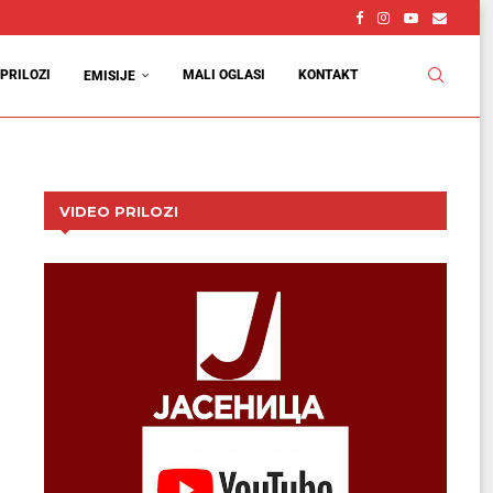
PRILOZI
MALI OGLASI
KONTAKT
EMISIJE
VIDEO PRILOZI