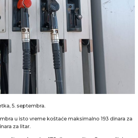
etka, 5. septembra.
ptembra u isto vreme koštaće maksimalno 193 dinara za
ara za litar.