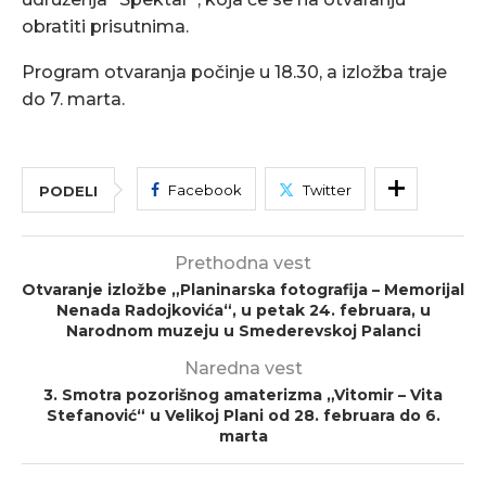
obratiti prisutnima.
Program otvaranja počinje u 18.30, a izložba traje
do 7. marta.
Facebook
Twitter
PODELI
Prethodna vest
Otvaranje izložbe „Planinarska fotografija – Memorijal
Nenada Radojkovića“, u petak 24. februara, u
Narodnom muzeju u Smederevskoj Palanci
Naredna vest
3. Smotra pozorišnog amaterizma „Vitomir – Vita
Stefanović“ u Velikoj Plani od 28. februara do 6.
marta