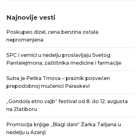
Najnovije vesti
Poskupeo dizel, cena benzina ostala
nepromenjena
SPC i vernici u nedelju proslavljaju Svetog
Pantelejmona, zaštitnika medicine i farmacije
Sutra je Petka Trnova – praznik posvećen
prepodobnoj mučenici Paraskevi
„Gondola etno vajb“ festival od 8. do 12. avgusta
na Zlatiboru
Promocija knjige „Blagi dani“ Žarka Talijana u
nedelju u Azanji