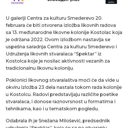
U galeriji Centra za kulturu Smederevo 20.
februara će biti otvorena izložba likovnih radova
sa 13. međunarodne likovne kolonije Kostolac koja
je održana 2022. Ovom izložbom nastavlja se
uspešna saradnja Centra za kulturu Smederevo i
Udruženja likovnih stvaralaca “Spektar” iz
Kostolca koje je nosilac aktivnosti vezanih za
tradicionalnu likovnu koloniju.
Poklonici likovnog stvaralaštva moći će da vide u
okviru izložba 23 dela nastala tokom rada kolonije
u Kostolcu. Radovi predstavljaju različite poetike
stvaralaca, i donose raznovrsnost u formatima i
tehnikama, kao i u tematskom pogledu.
Odabrala ih je Snežana Milošević, predsedniik
udruženja “Spektar”, koja će se na otvaranju