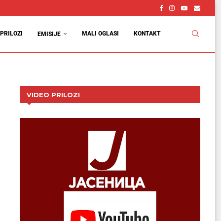
PRILOZI
MALI OGLASI
KONTAKT
EMISIJE
VIDEO PRILOZI