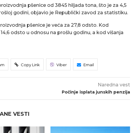
roizvodnja pšenice od 3845 hiljada tona, što je za 4,5
šloj godini, objavio je Republički zavod za statistiku.
roizvodnja pšenice je veća za 27,8 odsto. Kod
 14,6 odsto u odnosu na prošlu godinu, a kod višanja
am
Copy Link
Viber
Email
Naredna vest
Počinje isplata junskih penzija
ANE VESTI