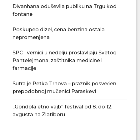
Divanhana oduševila publiku na Trgu kod
fontane
Poskupeo dizel, cena benzina ostala
nepromenjena
SPC i vernici u nedelju proslavljaju Svetog
Nenad Jezdić u predstavi „Knjiga o
Ognjenović: Sv
Pantelejmona, zaštitnika medicine i
Milutinu“ u...
jednokratnu pomo
farmacije
14...
07/08/2026
07/08/2
Sutra je Petka Trnova – praznik posvećen
prepodobnoj mučenici Paraskevi
„Gondola etno vajb“ festival od 8. do 12.
avgusta na Zlatiboru