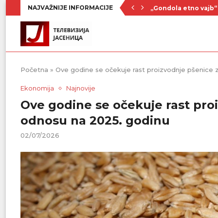
NAJVAŽNIJE INFORMACIJE
„Gondola etno vajb“ 
Nenad Jezdić u predst
Ognjenović: Sve sp
Penzionerima iz kate
Vlada Srbije usvojila
PU „Čika Jova Zmaj“:
Kulturno leto u Sme
Glavaš jači za Mark
Prvenstvo počinje 19
Početna
»
Ove godine se očekuje rast proizvodnje pšenice 
Ekonomija
Najnovije
Ove godine se očekuje rast proi
odnosu na 2025. godinu
02/07/2026