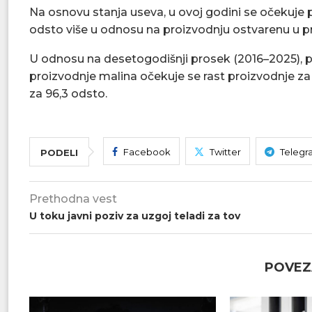
Na osnovu stanja useva, u ovoj godini se očekuje p
odsto više u odnosu na proizvodnju ostvarenu u pro
U odnosu na desetogodišnji prosek (2016–2025), p
proizvodnje malina očekuje se rast proizvodnje za
za 96,3 odsto.
Facebook
Twitter
Telegr
PODELI
Prethodna vest
U toku javni poziv za uzgoj teladi za tov
POVEZ