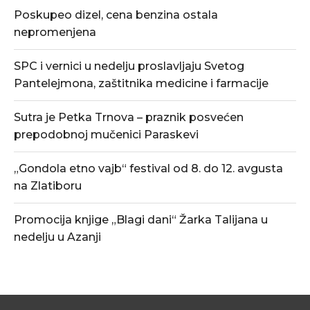
Poskupeo dizel, cena benzina ostala
nepromenjena
SPC i vernici u nedelju proslavljaju Svetog
Pantelejmona, zaštitnika medicine i farmacije
Sutra je Petka Trnova – praznik posvećen
prepodobnoj mučenici Paraskevi
„Gondola etno vajb“ festival od 8. do 12. avgusta
na Zlatiboru
Promocija knjige „Blagi dani“ Žarka Talijana u
nedelju u Azanji