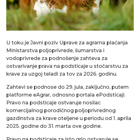
U toku je Javni poziv Uprave za agrarna plaćanja
Ministarstva poljoprivrede, šumarstva i
vodoprivrede za podnošenje zahteva za
ostvarivanje prava na podsticaje u stočarstvu za
krave za uzgoj teladi za tov za 2026. godinu.
Zahtevi se podnose do 29. jula, zaključno, putem
platforme eAgrar, odnosno portala ePodsticaji.
Pravo na podsticaje ostvaruje nosilac
komercijalnog porodičnog poljoprivrednog
gazdinstva za krave oteljene u periodu od 1. aprila
2025. godine do 31. marta ove godine.
Pravo na podsticaje za isto grlo ostvaruje se