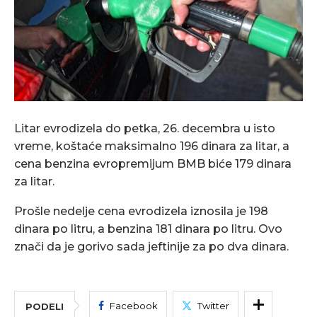
Litar evrodizela do petka, 26. decembra u isto
vreme, koštaće maksimalno 196 dinara za litar, a
cena benzina evropremijum BMB biće 179 dinara
za litar.
Prošle nedelje cena evrodizela iznosila je 198
dinara po litru, a benzina 181 dinara po litru. Ovo
znači da je gorivo sada jeftinije za po dva dinara.
Facebook
Twitter
PODELI