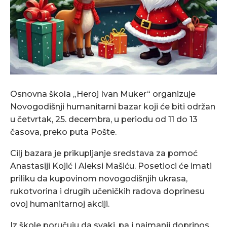
Osnovna škola „Heroj Ivan Muker“ organizuje
Novogodišnji humanitarni bazar koji će biti održan
u četvrtak, 25. decembra, u periodu od 11 do 13
časova, preko puta Pošte.
Cilj bazara je prikupljanje sredstava za pomoć
Anastasiji Kojić i Aleksi Mašiću. Posetioci će imati
priliku da kupovinom novogodišnjih ukrasa,
rukotvorina i drugih učeničkih radova doprinesu
ovoj humanitarnoj akciji.
Iz škole poručuju da svaki, pa i najmanji doprinos,