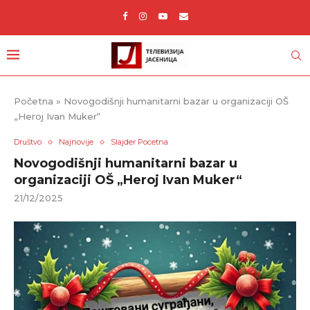
Početna
»
Novogodišnji humanitarni bazar u organizaciji OŠ
„Heroj Ivan Muker“
Društvo
Najnovije
Slajder Pocetna
Novogodišnji humanitarni bazar u
organizaciji OŠ „Heroj Ivan Muker“
21/12/2025