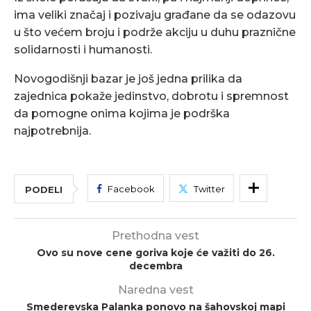
ima veliki značaj i pozivaju građane da se odazovu
u što većem broju i podrže akciju u duhu praznične
solidarnosti i humanosti.
Novogodišnji bazar je još jedna prilika da
zajednica pokaže jedinstvo, dobrotu i spremnost
da pomogne onima kojima je podrška
najpotrebnija.
Facebook
Twitter
PODELI
Prethodna vest
Ovo su nove cene goriva koje će važiti do 26.
decembra
Naredna vest
Smederevska Palanka ponovo na šahovskoj mapi