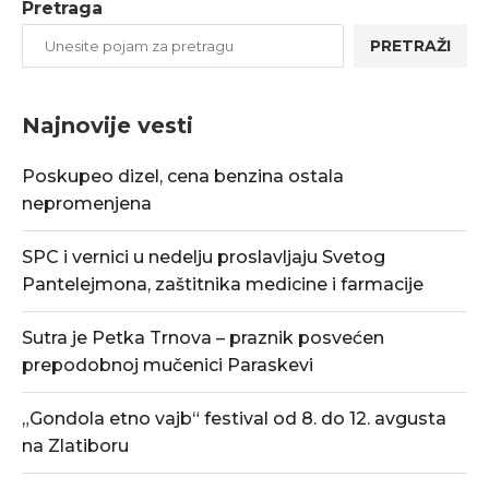
Pretraga
PRETRAŽI
Najnovije vesti
Poskupeo dizel, cena benzina ostala
nepromenjena
SPC i vernici u nedelju proslavljaju Svetog
Pantelejmona, zaštitnika medicine i farmacije
Sutra je Petka Trnova – praznik posvećen
prepodobnoj mučenici Paraskevi
„Gondola etno vajb“ festival od 8. do 12. avgusta
na Zlatiboru