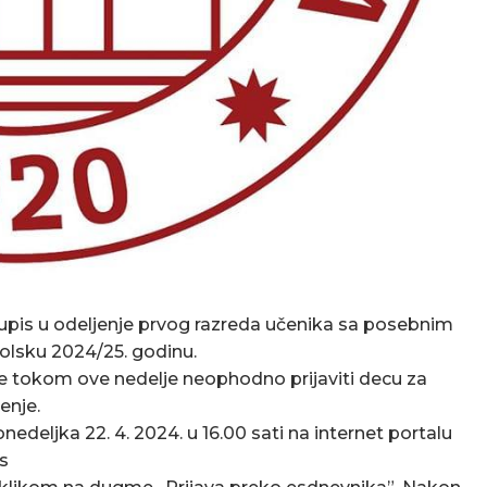
a upis u odeljenje prvog razreda učenika sa posebnim
olsku 2024/25. godinu.
je tokom ove nedelje neophodno prijaviti decu za
enje.
deljka 22. 4. 2024. u 16.00 sati na internet portalu
s