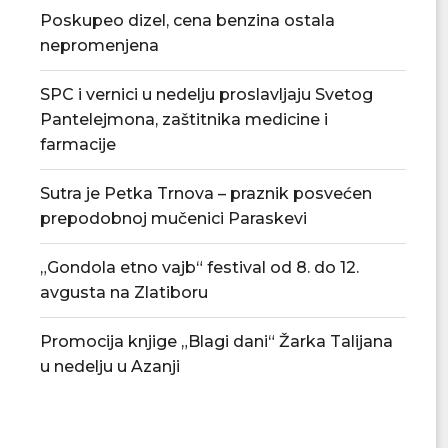
Poskupeo dizel, cena benzina ostala
nepromenjena
SPC i vernici u nedelju proslavljaju Svetog
Pantelejmona, zaštitnika medicine i
farmacije
Sutra je Petka Trnova – praznik posvećen
prepodobnoj mučenici Paraskevi
„Gondola etno vajb“ festival od 8. do 12.
avgusta na Zlatiboru
Promocija knjige „Blagi dani“ Žarka Talijana
u nedelju u Azanji