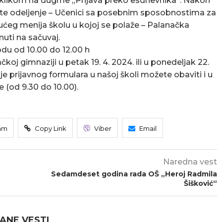
ti klikom na dugme „Prijava preko esdnevnika”. Nakon
rite odeljenje – Učenici sa posebnim sposobnostima za
jućeg menija školu u kojoj se polaže – Palanačka
uti na sačuvaj.
odu od 10.00 do 12.00 h
koj gimnaziji u petak 19. 4. 2024. ili u ponedeljak 22.
e prijavnog formulara u našoj školi možete obaviti i u
 (od 9.30 do 10.00).
am
Copy Link
Viber
Email
Naredna vest
Sedamdeset godina rada OŠ „Heroj Radmila
Šišković“
ANE VESTI