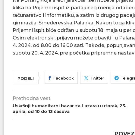
Na Portal „Moja srednja škola” se možete prijavi
klika na Prijemni ispit iz padajućeg menija odabe
računarstvo i informatiku, a zatim iz drugog pada
gimnazija, Smederevska Palanka. Nakon toga klikn
Prijemni ispit biće održan u subotu 18. maja u peri
Osim elektronski, prijavu možete obaviti i u Palanač
4. 2024. od 8.00 do 16.00 sati. Takođe, popunjavanj
subotu 20. 4. 2024. pre početka pripremne nastave
Facebook
Twitter
Telegr
PODELI
Prethodna vest
Uskršnji humanitarni bazar za Lazara u utorak, 23.
aprila, od 10 do 13 časova
POVEZ