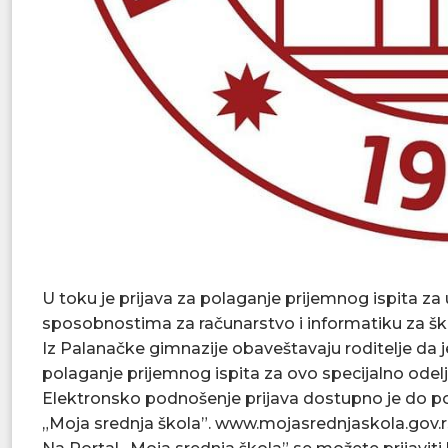
U toku je prijava za polaganje prijemnog ispita z
sposobnostima za računarstvo i informatiku za šk
Iz Palanačke gimnazije obaveštavaju roditelje da 
polaganje prijemnog ispita za ovo specijalno odelj
Elektronsko podnošenje prijava dostupno je do pone
„Moja srednja škola”. www.mojasrednjaskola.gov.r