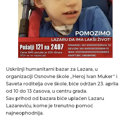
Uskršnji humanitarni bazar za Lazara, u
organizaciji Osnovne škole „Heroj Ivan Muker“ i
Saveta roditelja ove škole, biće održan 23. aprila
od 10 do 13 časova, u centru grada.
Sav prihod od bazara biće uplaćen Lazaru
Lazareviću, kome je trenutno pomoć
najneophodnija.