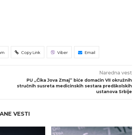
am
Copy Link
Viber
Email
Naredna vest
PU „Čika Jova Zmaj” biće domaćin VII okružnih
stručnih susreta medicinskih sestara predškolskih
ustanova Srbije
ANE VESTI