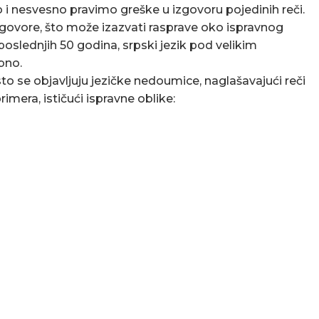
 i nesvesno pravimo greške u izgovoru pojedinih reči.
govore, što može izazvati rasprave oko ispravnog
poslednjih 50 godina, srpski jezik pod velikim
bno.
o se objavljuju jezičke nedoumice, naglašavajući reči
rimera, ističući ispravne oblike: