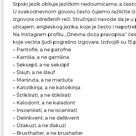
Srpski jezik obiluje jezičkim nedoumicama, a često
U svakodnevnom govoru često čujemo različite iz
izgovora određenih reči. Stručnjaci navode da je u 
uticajem, engleskog jezika, koje je često i nepotre
Na Instagram profilu „Dnevna doza pravopisa” čest
koje većina ljudi pogrešno izgovara. Izdvojili su 15 p
– Pantofle, a ne patofne
– Karniša, a ne garnišna
– Seksepil, a ne seksipil
– Šlauh, a ne šlauf
– Maršruta, a ne maršuta
– Katolikinja, a ne katolkinja
– Štriklirati, a ne štiklirati
– Kalodont, a ne kaladont
– Inscenirati, a ne iscenirati
– Delinkvent, a ne delikvent
– Džakuzi, a ne đakuzi
– Brusthalter, a ne brushalter