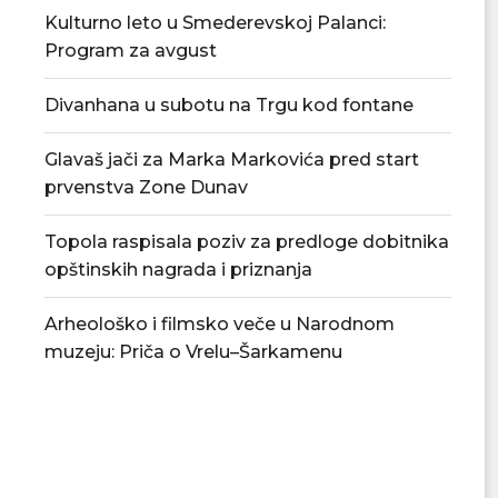
Kulturno leto u Smederevskoj Palanci:
Program za avgust
Divanhana u subotu na Trgu kod fontane
Glavaš jači za Marka Markovića pred start
prvenstva Zone Dunav
Topola raspisala poziv za predloge dobitnika
opštinskih nagrada i priznanja
Arheološko i filmsko veče u Narodnom
muzeju: Priča o Vrelu–Šarkamenu