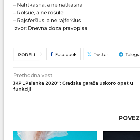
– Nahtkasna, a ne natkasna
– Rolšue, a ne rošule
– Rajsferšlus, a ne rajferšlus
Izvor: Dnevna doza pravopisa
Facebook
Twitter
Telegr
PODELI
Prethodna vest
JKP „Palanka 2020“: Gradska garaža uskoro opet u
funkciji
POVEZ