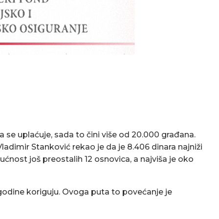
 se uplaćuje, sada to čini više od 20.000 građana.
ladimir Stanković rekao je da je 8.406 dinara najniži
nost još preostalih 12 osnovica, a najviša je oko
 godine koriguju. Ovoga puta to povećanje je