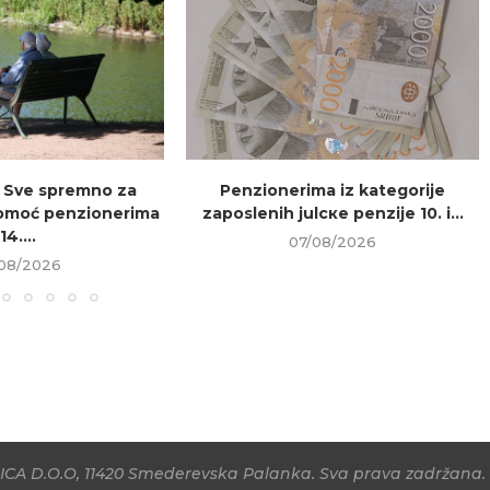
 Sve spremno za
Penzionerima iz kategorije
omoć penzionerima
zaposlenih julске penzije 10. i...
14....
07/08/2026
08/2026
CA D.O.O, 11420 Smederevska Palanka. Sva prava zadržana. 