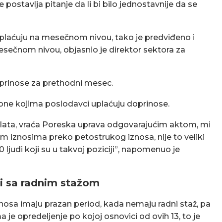
ostavlja pitanje da li bi bilo jednostavnije da se
 isplaćuju na mesečnom nivou, tako je predviđeno i
sečnom nivou, objasnio je direktor sektora za
oprinose za prethodni mesec.
a one kojima poslodavci uplaćuju doprinose.
 plata, vraća Poreska uprava odgovarajućim aktom, mi
 iznosima preko petostrukog iznosa, nije to veliki
 ljudi koji su u takvoj poziciji”, napomenuo je
i sa radnim stažom
nosa imaju prazan period, kada nemaju radni staž, pa
 je opredeljenje po kojoj osnovici od ovih 13, to je