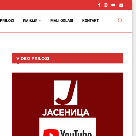
PRILOZI
MALI OGLASI
KONTAKT
EMISIJE
VIDEO PRILOZI