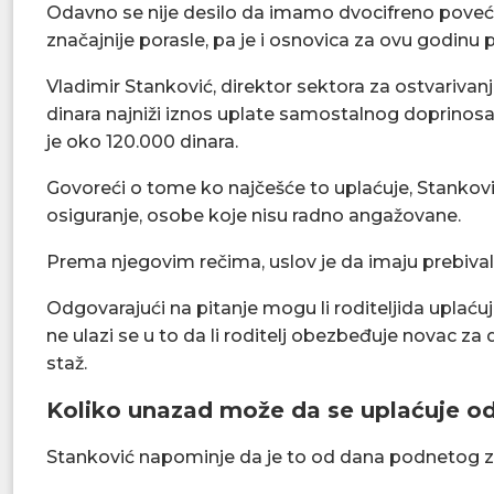
Odavno se nije desilo da imamo dvocifreno povećan
značajnije porasle, pa je i osnovica za ovu godinu
Vladimir Stanković, direktor sektora za ostvarivan
dinara najniži iznos uplate samostalnog doprinosa,
je oko 120.000 dinara.
Govoreći o tome ko najčešće to uplaćuje, Stanković
osiguranje, osobe koje nisu radno angažovane.
Prema njegovim rečima, uslov je da imaju prebivališ
Odgovarajući na pitanje mogu li roditeljida uplaću
ne ulazi se u to da li roditelj obezbeđuje novac za
staž.
Koliko unazad može da se uplaćuje od 
Stanković napominje da je to od dana podnetog z