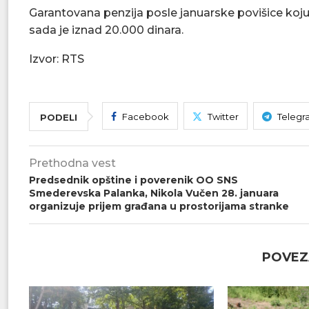
Garantovana penzija posle januarske povišice koju 
sada je iznad 20.000 dinara.
Izvor: RTS
Facebook
Twitter
Telegr
PODELI
Prethodna vest
Predsednik opštine i poverenik OO SNS
Smederevska Palanka, Nikola Vučen 28. januara
organizuje prijem građana u prostorijama stranke
POVEZ