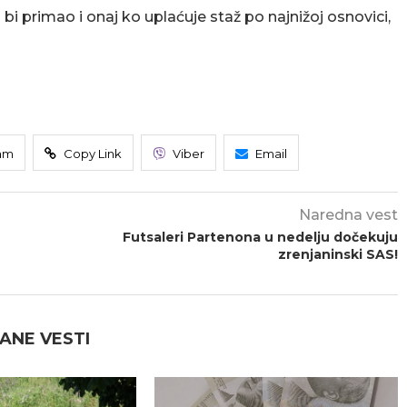
bi primao i onaj ko uplaćuje staž po najnižoj osnovici,
am
Copy Link
Viber
Email
Naredna vest
Futsaleri Partenona u nedelju dočekuju
zrenjaninski SAS!
ANE VESTI