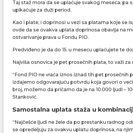
Taj staž mora da se uplaćuje svakog meseca, pa se p
uplkaćuje za duži period.
Kao i plate, i doprinosi u vezi sa platama koje se
ovde da se ovakva uplata doprinosa obavlja na me
ostvarivanje prava u Fondu PIO.
Predviđeno je da do 15. u mesecu uplaćujete te d
Najviša osnovica je pet prosečnih plata, to važi z
“Fond PIO ne vraća iznos iznad tih pet prosečnih
izdajemo odgovarajuću potvrdu koja govori o većim
broj, možemo da pričamo da je na 10.000 ljudi – 100
Stanković.
Samostalna uplata staža u kombinacij
“Najčešće ljudi ne žele da po prestanku radnog od
se opredeljuju za ovakvu uplatu doprinosa, na njima