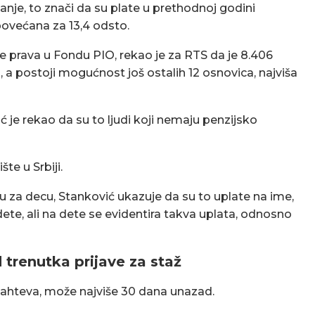
je, to znači da su plate u prethodnoj godini
 povećana za 13,4 odsto.
je prava u Fondu PIO, rekao je za RTS da je 8.406
 a postoji mogućnost još ostalih 12 osnovica, najviša
 je rekao da su to ljudi koji nemaju penzijsko
te u Srbiji.
ju za decu, Stanković ukazuje da su to uplate na ime,
 dete, ali na dete se evidentira takva uplata, odnosno
trenutka prijave za staž
ahteva, može najviše 30 dana unazad.