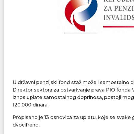
U državni penzijski fond staž može i samostalno da
Direktor sektora za ostvarivanje prava PIO fonda V
iznos uplate samostalnog doprinosa, postoji moguć
120.000 dinara.
Propisano je 13 osnovica za uplatu, koje se svake
dvocifreno.