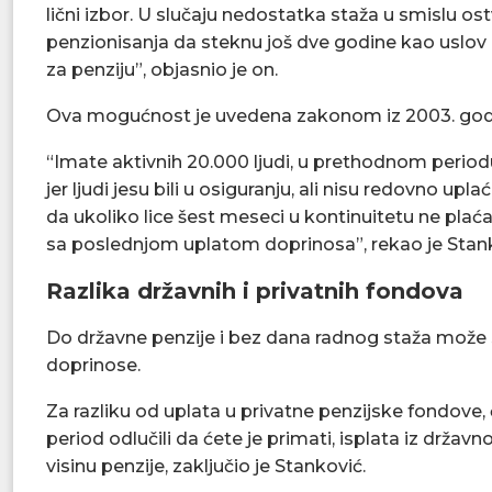
lični izbor. U slučaju nedostatka staža u smislu os
penzionisanja da steknu još dve godine kao uslov 
za penziju”, objasnio je on.
Ova mogućnost je uvedena zakonom iz 2003. god
“Imate aktivnih 20.000 ljudi, u prethodnom period
jer ljudi jesu bili u osiguranju, ali nisu redovno u
da ukoliko lice šest meseci u kontinuitetu ne pla
sa poslednjom uplatom doprinosa”, rekao je Stank
Razlika državnih i privatnih fondova
Do državne penzije i bez dana radnog staža može
doprinose.
Za razliku od uplata u privatne penzijske fondove, č
period odlučili da ćete je primati, isplata iz držav
visinu penzije, zaključio je Stanković.