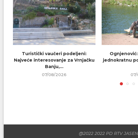
Turistički vaučeri podeljeni:
Ognjenović:
Najveće interesovanje za Vrnjačku
jednokratnu p
Banju,...
07/08/2026
07/
@2022 2022 PD RTV JASENI