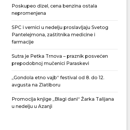
Poskupeo dizel, cena benzina ostala
nepromenjena
SPC i vernici u nedelju proslavljaju Svetog
Pantelejmona, zaštitnika medicine i
farmacije
Sutra je Petka Trnova – praznik posvećen
prepodobnoj mučenici Paraskevi
„Gondola etno vajb“ festival od 8. do 12.
avgusta na Zlatiboru
Promocija knjige „Blagi dani“ Žarka Talijana
u nedelju u Azanji