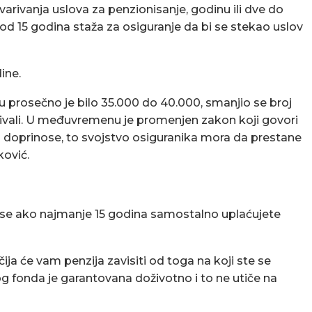
tvarivanja uslova za penzionisanje, godinu ili dve do
od 15 godina staža za osiguranje da bi se stekao uslov
ine.
u prosečno je bilo 35.000 do 40.000, smanjio se broj
plaćivali. U međuvremenu je promenjen zakon koji govori
ća doprinose, to svojstvo osiguranika mora da prestane
ović.
 se ako najmanje 15 godina samostalno uplaćujete
ija će vam penzija zavisiti od toga na koji ste se
nog fonda je garantovana doživotno i to ne utiče na