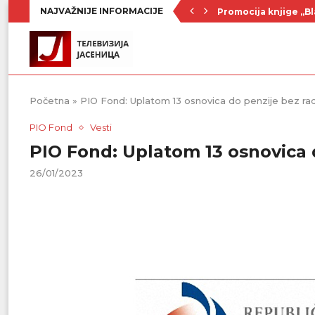
NAJVAŽNIJE INFORMACIJE
Promocija knjige „Bl
Nenad Jezdić u predst
Ognjenović: Sve sp
Penzionerima iz kate
Vlada Srbije usvojila
PU „Čika Jova Zmaj“:
Kulturno leto u Sme
Divanhana u subotu
Prvenstvo počinje 19
Početna
»
PIO Fond: Uplatom 13 osnovica do penzije bez ra
PIO Fond
Vesti
PIO Fond: Uplatom 13 osnovica 
26/01/2023