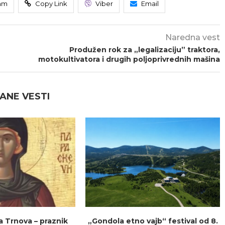
am
Copy Link
Viber
Email
Naredna vest
Produžen rok za „legalizaciju” traktora,
motokultivatora i drugih poljoprivrednih mašina
ANE VESTI
a Trnova – praznik
„Gondola etno vajb“ festival od 8.