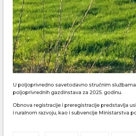
U poljoprivredno savetodavno stručnim službama 
poljoprivrednih gazdinstava za 2025. godinu.
Obnova registracije i preregistracije predstavlja u
i ruralnom razvoju, kao i subvencije Ministarstva po