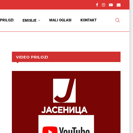
PRILOZI
MALI OGLASI
KONTAKT
EMISIJE
VIDEO PRILOZI