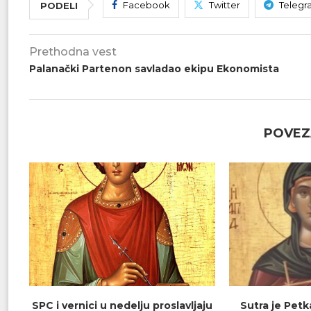
Facebook
Twitter
Telegr
PODELI
Prethodna vest
Palanački Partenon savladao ekipu Ekonomista
POVEZ
SPC i vernici u nedelju proslavljaju
Sutra je Petk