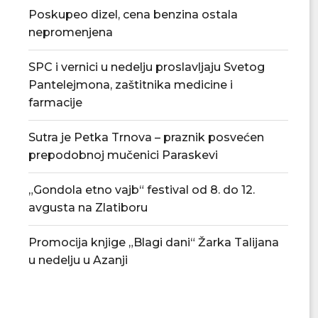
Poskupeo dizel, cena benzina ostala
nepromenjena
SPC i vernici u nedelju proslavljaju Svetog
Pantelejmona, zaštitnika medicine i
farmacije
Sutra je Petka Trnova – praznik posvećen
prepodobnoj mučenici Paraskevi
„Gondola etno vajb“ festival od 8. do 12.
avgusta na Zlatiboru
Promocija knjige „Blagi dani“ Žarka Talijana
u nedelju u Azanji